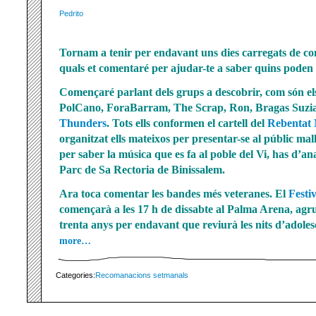
Pedrito
Tornam a tenir per endavant uns dies carregats de conc
quals et comentaré per ajudar-te a saber quins poden s
Començaré parlant dels grups a descobrir, com són el
PolCano, ForaBarram, The Scrap, Ron, Bragas Suzi
Thunders
. Tots ells conformen el cartell del
Rebentat 
organitzat ells mateixos per presentar-se al públic mal
per saber la música que es fa al poble del Vi, has d’an
Parc de Sa Rectoria de Binissalem.
Ara toca comentar les bandes més veteranes. El
Festi
començarà a les 17 h de dissabte al Palma Arena, agr
trenta anys per endavant que reviurà les nits d’adole
more…
Categories:
Recomanacions setmanals