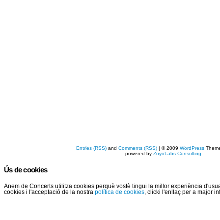
Entries (RSS)
and
Comments (RSS)
| © 2009
WordPress
Them
powered by
ZoyoLabs Consulting
Ús de cookies
Anem de Concerts utilitza cookies perquè vostè tingui la millor experiència d'us
cookies i l'acceptació de la nostra
política de cookies
, clicki l'enllaç per a major 