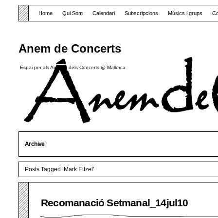
Home
Qui Som
Calendari
Subscripcions
Músics i grups
Co
Anem de Concerts
Espai per als Amants dels Concerts @ Mallorca
Archive
Posts Tagged ‘Mark Eitzel’
Recomanació Setmanal_14jul10