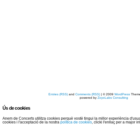
Entries (RSS)
and
Comments (RSS)
| © 2009
WordPress
Them
powered by
ZoyoLabs Consulting
Ús de cookies
Anem de Concerts utilitza cookies perquè vostè tingui la millor experiència d'us
cookies i l'acceptació de la nostra
política de cookies
, clicki l'enllaç per a major 