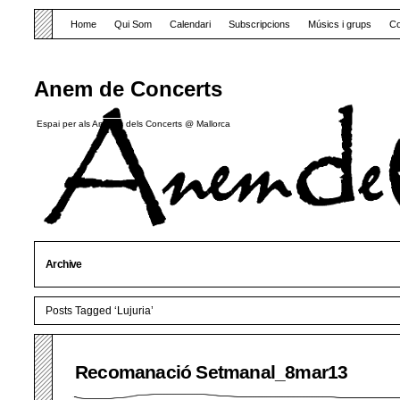
Home
Qui Som
Calendari
Subscripcions
Músics i grups
Co
Anem de Concerts
Espai per als Amants dels Concerts @ Mallorca
Archive
Posts Tagged ‘Lujuria’
Recomanació Setmanal_8mar13