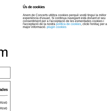
Ús de cookies
Anem de Concerts utilitza cookies perquè vostè tingui la millor
experiència d'usuari. Si continua navegant està donant el seu
consentiment per a l'acceptació de les esmentades cookies i
l'acceptació de la nostra
política de cookies
, clicki l'enllaç per a
major informació.
plugin cookies
rades
itzat)
itzat)