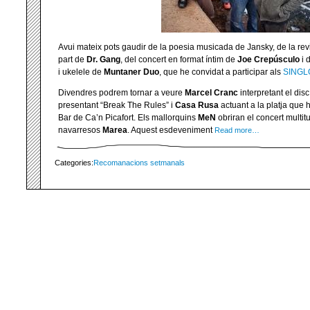
Avui mateix pots gaudir de la poesia musicada de Jansky, de la revi
part de
Dr. Gang
, del concert en format íntim de
Joe Crepúsculo
i 
i ukelele de
Muntaner Duo
, que he convidat a participar als
SING
Divendres podrem tornar a veure
Marcel Cranc
interpretant el disc
presentant “Break The Rules” i
Casa Rusa
actuant a la platja que hi
Bar de Ca’n Picafort. Els mallorquins
MeN
obriran el concert multitu
navarresos
Marea
. Aquest esdeveniment
Read more…
Categories:
Recomanacions setmanals