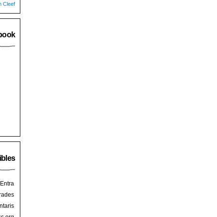
n Cleef
book
ibles
Entra
rades
taris