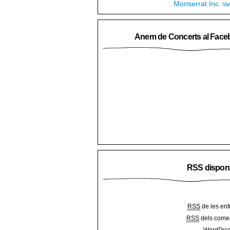
Monserrat Inc.
Va
Anem de Concerts al Face
RSS dispon
RSS
de les ent
RSS
dels comen