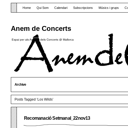
Home
Qui Som
Calendari
Subscripcions
Músics i grups
Co
Anem de Concerts
Espai per als Amants dels Concerts @ Mallorca
Archive
Posts Tagged ‘Los Wilds’
Recomanació Setmanal_22nov13