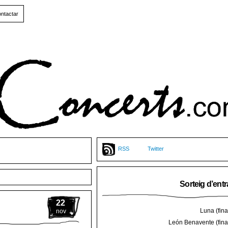
ntactar
RSS
Twitter
Sorteig d’ent
22
Luna (final
nov
León Benavente (final