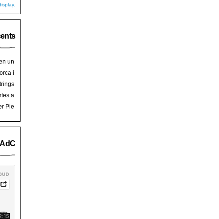
isplay.
cents
 en un
hoy
en
orca i
art de
trades
trings
salem
rra de
rtes a
Palma
ssalem
er Pie
an Pie
o AdC