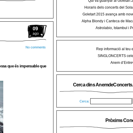
Qui va guanyar al Goletart
Horaris dels concerts del Sola
2015 a Mal
Goletart 2015 avança amb nove
encetarà la LI Festa des Vermar a
Alpha Blondy i Canteca de Mac
del Ra
concert al Mallorca Roots Fe
Astrolabio, Istambul i P
09
AnemdeConcerts al cicle Hortel
ago
No comments
Rep informació al teu 
SINGLONCERTS cele
Anem d’Entrev
grossa que és impensable que
Cerca dins AnemdeConcerts
Cerca:
Pròxims Conc