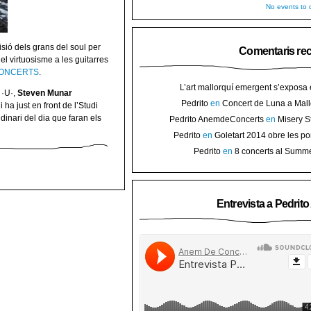
No events to d
sió dels grans del soul per
Comentaris re
del virtuosisme a les guitarres
LONCERTS
.
L’art mallorquí emergent s’exposa
 ·U·,
Steven Munar
carrer de Binissalem ⋆ Noticias de 
Pedrito
en
Concert de Luna a Mall
 ha just en front de l’Studi
Goletart 2014 obre les portes a l’
sorteig d’en
dinari del dia que faran els
Pedrito AnemdeConcerts
en
Misery S
Binis
presenten nou disc al Teatre Mar i Te
Pedrito
en
Goletart 2014 obre les po
l’art de Bini
Pedrito
en
8 concerts al Summ
Festival per celebrar 10 anys de Pec
Entrevista a Pedrit