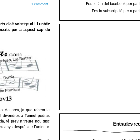
Fes-te fan del facebook per part
1 comment
Fes la subscripció per a part
s d’alt voltatge al LLunàtic
ncerts per a aquest cap de
a Mallorca, ja que rebem la
El divendres a
Tunnel
podràs
ía, té previst treure nou disc
Entrades re
eu anys després de l’anterior.