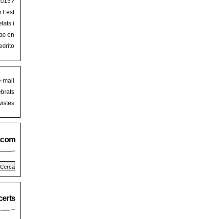
 2015?
r Fest
lorca
tats i
mb art
ao en
iguer
stival
edrito
laFest
e-mail
brats
istes
.com
erts