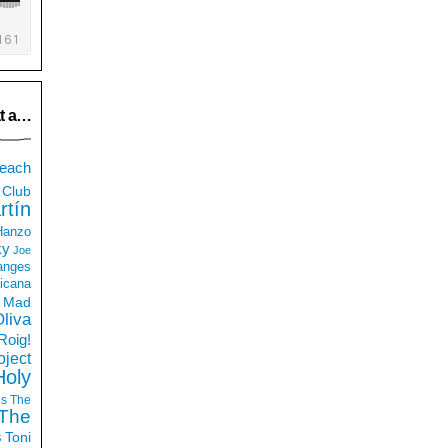
t a…
each
Club
rtín
 Hanzo
ky
Joe
anges
icana
Mad
liva
Roig!
ject
Holy
ds
The
The
s
Toni