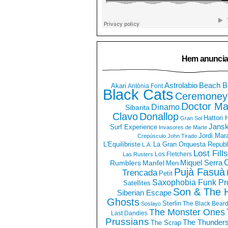
Hem anuncia
Astrolabio
Beach B
Akari
Antònia Font
Black Cats
Ceremoney
Doctor Ma
Dinamo
Sibarita
Clavo
Donallop
Hattori
Gran Sol
Jans
Surf Experience
Invasores de Marte
Jordi Mar
Crepúsculo
John Tirado
La Gran Orquesta Republ
L'Equilibriste
L.A.
Lost Fills
Los Fletchers
Las Rusters
O
Miquel Serra
Rumblers
Manfel
Men
Pujà Fasuà
Trencada
Petit
Saxophobia Funk Pro
Satellites
Son & The 
Siberian Escape
Ghosts
Sterlin
The Black Bear
Soslayo
The Monster Ones
Last Dandies
Prussians
The Thunder
The Scrap