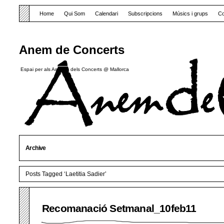
Home
Qui Som
Calendari
Subscripcions
Músics i grups
Co
Anem de Concerts
Espai per als Amants dels Concerts @ Mallorca
Archive
Posts Tagged ‘Laetitia Sadier’
Recomanació Setmanal_10feb11