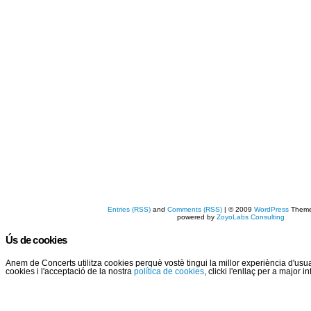
Entries (RSS)
and
Comments (RSS)
| © 2009
WordPress
Them
powered by
ZoyoLabs Consulting
Ús de cookies
Anem de Concerts utilitza cookies perquè vostè tingui la millor experiència d'us
cookies i l'acceptació de la nostra
política de cookies
, clicki l'enllaç per a major 