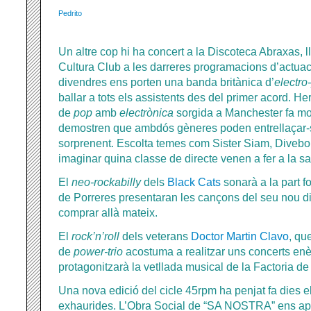
Pedrito
Un altre cop hi ha concert a la Discoteca Abraxas, ll
Cultura Club a les darreres programacions d’actua
divendres ens porten una banda britànica d’
electr
ballar a tots els assistents des del primer acord.
Her
de
pop
amb
electrònica
sorgida a Manchester fa mo
demostren que ambdós gèneres poden entrellaçar-s
sorprenent. Escolta temes com Sister Siam, Dive
imaginar quina classe de directe venen a fer a la s
El
neo-rockabilly
dels
Black Cats
sonarà a la part f
de Porreres presentaran les cançons del seu nou di
comprar allà mateix.
El
rock’n’roll
dels veterans
Doctor Martin Clavo
, qu
de
power-trio
acostuma a realitzar uns concerts enèrg
protagonitzarà la vetllada musical de la Factoria d
Una nova edició del cicle 45rpm ha penjat fa dies el
exhaurides. L’Obra Social de “SA NOSTRA” ens a