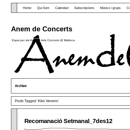
Home
Qui Som
Calendari
Subscripcions
Músics i grups
Co
Anem de Concerts
Espai per als Amants dels Concerts @ Mallorca
Archive
Posts Tagged ‘Kiko Veneno’
Recomanació Setmanal_7des12