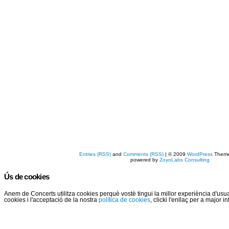
Entries (RSS)
and
Comments (RSS)
| © 2009
WordPress
Them
powered by
ZoyoLabs Consulting
Ús de cookies
Anem de Concerts utilitza cookies perquè vostè tingui la millor experiència d'us
cookies i l'acceptació de la nostra
política de cookies
, clicki l'enllaç per a major 