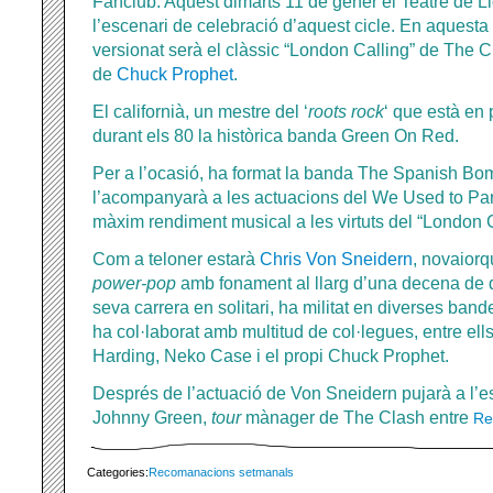
Fanclub. Aquest dimarts 11 de gener el Teatre de Ll
l’escenari de celebració d’aquest cicle. En aquesta 
versionat serà el clàssic “London Calling” de The Cl
de
Chuck Prophet
.
El californià, un mestre del ‘
roots rock
‘ que està en 
durant els 80 la històrica banda Green On Red.
Per a l’ocasió, ha format la banda The Spanish Bo
l’acompanyarà a les actuacions del We Used to Party
màxim rendiment musical a les virtuts del “London C
Com a teloner estarà
Chris Von Sneidern
, novaiorq
power-pop
amb fonament al llarg d’una decena de d
seva carrera en solitari, ha militat en diverses band
ha col·laborat amb multitud de col·legues, entre el
Harding, Neko Case i el propi Chuck Prophet.
Després de l’actuació de Von Sneidern pujarà a l’e
Johnny Green,
tour
mànager de The Clash entre
Re
Categories:
Recomanacions setmanals