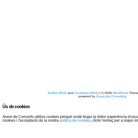
Entries (RSS)
and
Comments (RSS)
| © 2009
WordPress
Them
powered by
ZoyoLabs Consulting
Ús de cookies
Anem de Concerts utilitza cookies perquè vostè tingui la millor experiència d'us
cookies i l'acceptació de la nostra
política de cookies
, clicki l'enllaç per a major 