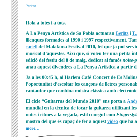
Pedrito
Hola a totes i a tots,
A La Penya Artística de Sa Pobla actuaran
Berlitz
i
T.
illenques formades al 1990 i 1997 respectivament. Ta
cartell
del Malafama Festival 2010, fet que ja pot servir 
musical d’aquestes. Així que, si voleu fer una petita i
edició del festiu del 8 de maig, dedicat al famós
noise-
anau aquest divendres a La Penya Artística a partir de
Ja a les 00:45 h, al Harlem Café-Concert de Es Molina
l’oportunitat d’escoltar les cançons de lletres person
cantautor que combina música clàssica amb electrònic
El cicle “Guitarras del Mundo 2010” ens porta a
And
mundial en la tècnica de tocar la guitarra utilitzant l
notes i ritmes a la vegada, estil conegut com
Fingerstyl
mostra del que és capaç de fer a aquest
video
que ha a
more…