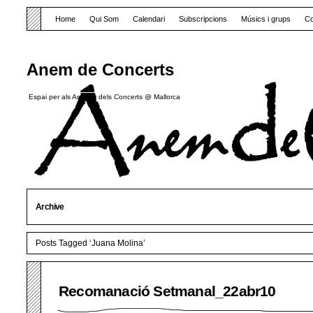
Home
Qui Som
Calendari
Subscripcions
Músics i grups
Co
Anem de Concerts
Espai per als Amants dels Concerts @ Mallorca
Archive
Posts Tagged ‘Juana Molina’
Recomanació Setmanal_22abr10