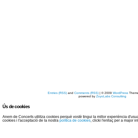
Entries (RSS)
and
Comments (RSS)
| © 2009
WordPress
Them
powered by
ZoyoLabs Consulting
Ús de cookies
Anem de Concerts utilitza cookies perquè vostè tingui la millor experiència d'us
cookies i l'acceptació de la nostra
política de cookies
, clicki l'enllaç per a major 