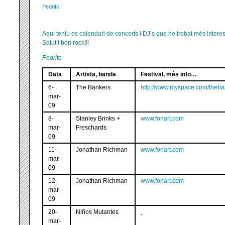
Pedrito
Aquí teniu es calendari de concerts i DJ’s que he trobat més interes
Salut i bon rock!!!
Pedrito
Data
Artista, banda
Festival, més info…
6-
The Bankers
http://www.myspace.com/theb
mar-
09
8-
Stanley Brinks +
www.fonart.com
mar-
Freschards
09
11-
Jonathan Richman
www.fonart.com
mar-
09
12-
Jonathan Richman
www.fonart.com
mar-
09
20-
Niños Mutantes
mar-