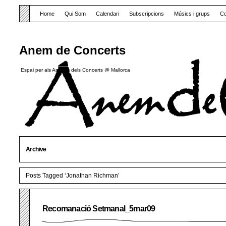
Home
Qui Som
Calendari
Subscripcions
Músics i grups
Co
Anem de Concerts
Espai per als Amants dels Concerts @ Mallorca
Archive
Posts Tagged ‘Jonathan Richman’
Recomanació Setmanal_5mar09