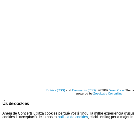
Entries (RSS)
and
Comments (RSS)
| © 2009
WordPress
Them
powered by
ZoyoLabs Consulting
Ús de cookies
Anem de Concerts utilitza cookies perquè vostè tingui la millor experiència d'us
cookies i l'acceptació de la nostra
política de cookies
, clicki l'enllaç per a major 