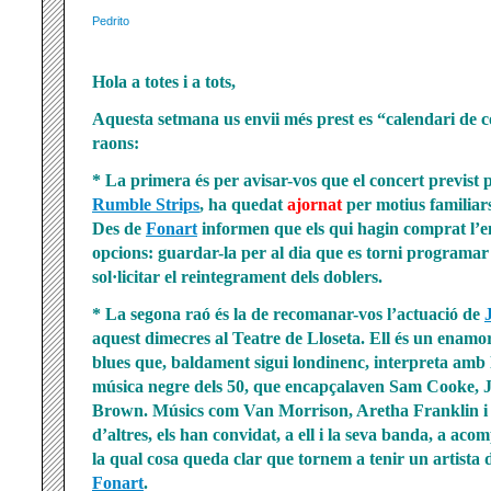
Pedrito
Hola a totes i a tots,
Aquesta setmana us envii més prest es “calendari de 
raons:
* La primera és per avisar-vos que el concert previst 
Rumble Strips
, ha quedat
ajornat
per motius familiar
Des de
Fonart
informen que els qui hagin comprat l’e
opcions: guardar-la per al dia que es torni programar 
sol·licitar el reintegrament dels doblers.
* La segona raó és la de recomanar-vos l’actuació de
aquest dimecres al Teatre de Lloseta. Ell és un enamor
blues que, baldament sigui londinenc, interpreta amb l’
música negre dels 50, que encapçalaven Sam Cooke, J
Brown. Músics com Van Morrison, Aretha Franklin i 
d’altres, els han convidat, a ell i la seva banda, a aco
la qual cosa queda clar que tornem a tenir un artista d
Fonart
.