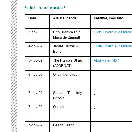
Salut i bona música!
Data
Artista, banda
Festival, més info…
3-nov-09
Cris Juanico i els
Cicle Hivern a Mallorca
Mags de Binigall
4-nov-09
James Hunter &
Cicle Hivern a Mallorca
Band
5-nov-09
The Rumble Strips
Abonament 4X44
(AJORNAT)
6-nov-09
Oliva Trencada
7-nov-09
Son and The Holy
Ghosts
7-nov-09
Olimpic
7-nov-09
Beach Beach