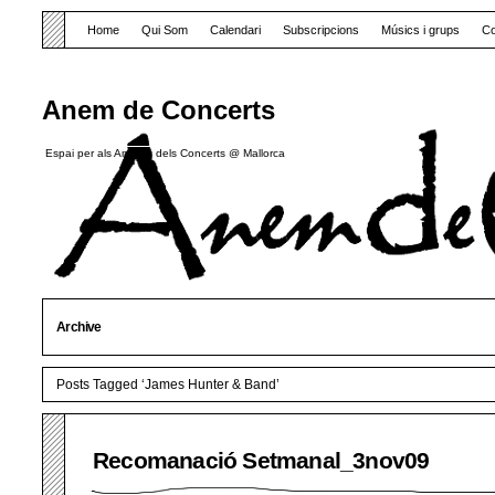
Home
Qui Som
Calendari
Subscripcions
Músics i grups
Co
Anem de Concerts
Espai per als Amants dels Concerts @ Mallorca
Archive
Posts Tagged ‘James Hunter & Band’
Recomanació Setmanal_3nov09