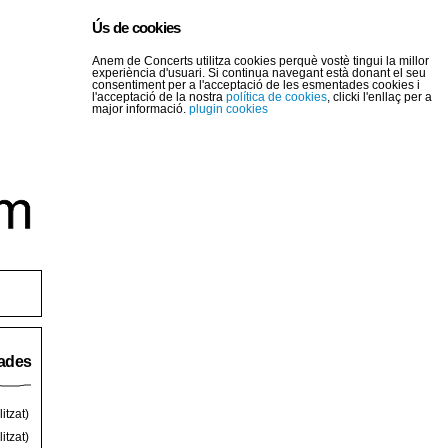
Ús de cookies
Anem de Concerts utilitza cookies perquè vostè tingui la millor
experiència d'usuari. Si continua navegant està donant el seu
consentiment per a l'acceptació de les esmentades cookies i
l'acceptació de la nostra
política de cookies
, clicki l'enllaç per a
major informació.
plugin cookies
rades
itzat)
itzat)