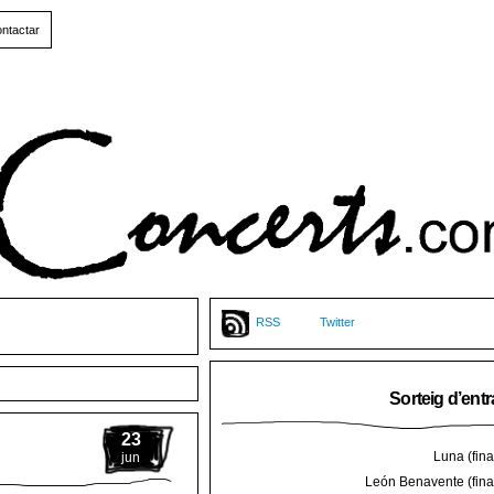
ntactar
RSS
Twitter
Sorteig d’ent
23
Luna (final
jun
León Benavente (final