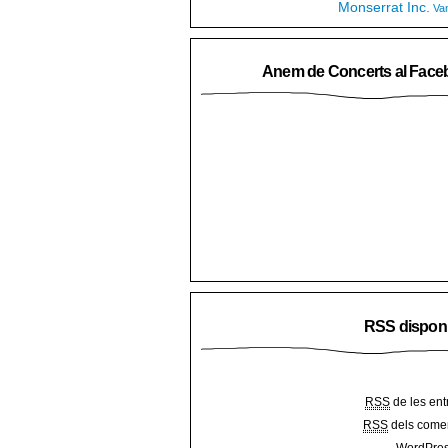
Monserrat Inc.
Va
Anem de Concerts al Face
RSS dispon
RSS
de les ent
RSS
dels comen