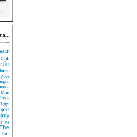
t a…
each
Club
rtín
 Hanzo
ky
Joe
anges
icana
Mad
liva
Roig!
ject
Holy
ds
The
The
s
Toni