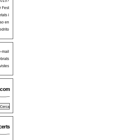
 2015?
r Fest
lorca
tats i
mb art
ao en
iguer
stival
edrito
laFest
e-mail
brats
istes
.com
erts