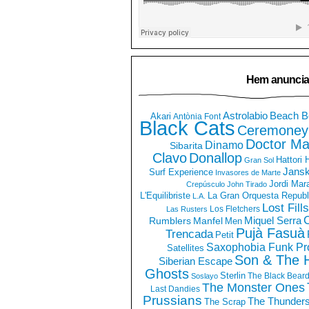
Hem anuncia
Astrolabio
Beach B
Akari
Antònia Font
Black Cats
Ceremoney
Doctor Ma
Dinamo
Sibarita
Clavo
Donallop
Hattori
Gran Sol
Jans
Surf Experience
Invasores de Marte
Jordi Mar
Crepúsculo
John Tirado
La Gran Orquesta Republ
L'Equilibriste
L.A.
Lost Fills
Los Fletchers
Las Rusters
O
Miquel Serra
Rumblers
Manfel
Men
Pujà Fasuà
Trencada
Petit
Saxophobia Funk Pro
Satellites
Son & The 
Siberian Escape
Ghosts
Sterlin
The Black Bear
Soslayo
The Monster Ones
Last Dandies
Prussians
The Thunder
The Scrap