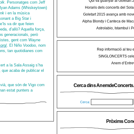
Qui va guanyar al Goletart
olk
. Personatges com Jeff
 Ryan Adams (Whiskeytown)
Horaris dels concerts del Sola
2015 a Mal
nk
i en la música
Goletart 2015 avança amb nove
onant a Big Star i
encetarà la LI Festa des Vermar a
Alpha Blondy i Canteca de Mac
’ls va dir que feien
del Ra
concert al Mallorca Roots Fe
Astrolabio, Istambul i P
eda, d’allò? Aquella força,
AnemdeConcerts al cicle Hortel
ons generacionals, però
rtistes, gent com Wayne
org/
. El Niño Voodoo, nom
Rep informació al teu 
çons, tan quotidianes com
SINGLONCERTS cele
Anem d’Entrev
ert a la Sala Assaig s’ha
, que acaba de publicar el
alvià, que són de Vigo com
Cerca dins AnemdeConcerts
han estat punters a
Cerca:
Pròxims Conc