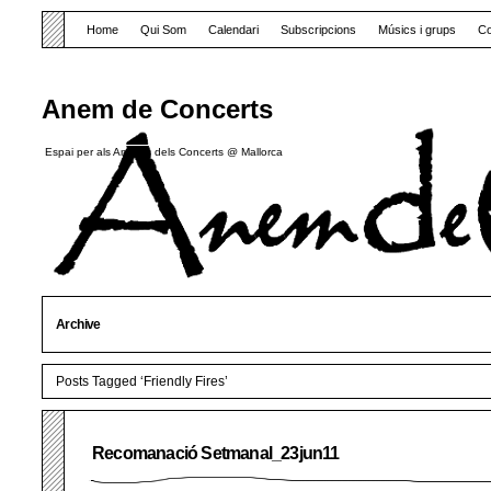
Home
Qui Som
Calendari
Subscripcions
Músics i grups
Co
Anem de Concerts
Espai per als Amants dels Concerts @ Mallorca
Archive
Posts Tagged ‘Friendly Fires’
Recomanació Setmanal_23jun11