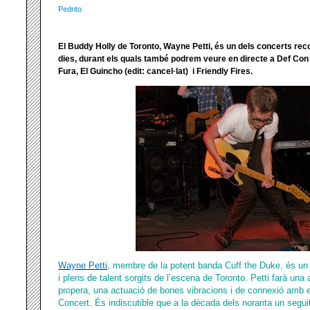
Pedrito
El Buddy Holly de Toronto, Wayne Petti, és un dels concerts re
dies, durant els quals també podrem veure en directe a Def Con
Fura, El Guincho (edit: cancel·lat) i Friendly Fires.
Wayne Petti
,
membre de la potent banda Cuff the Duke, és un 
i plens de talent sorgits de l’escena de Toronto. Petti farà una 
propera, una actuació de bones vibracions i de connexió amb 
Concert. És indiscutible que a la dècada dels noranta un seguit