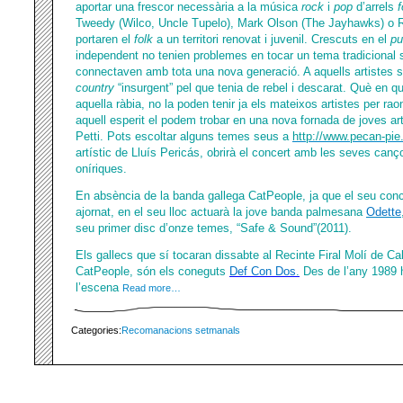
aportar una frescor necessària a la música
rock
i
pop
d’arrels
f
Tweedy (Wilco, Uncle Tupelo), Mark Olson (The Jayhawks) o
portaren el
folk
a un territori renovat i juvenil. Crescuts en el
pu
independent no tenien problemes en tocar un tema tradicional s
connectaven amb tota una nova generació. A aquells artistes se
country
“insurgent” pel que tenia de rebel i descarat. Què en qu
aquella ràbia, no la poden tenir ja els mateixos artistes per ra
aquell esperit el podem trobar en una nova fornada de joves a
Petti. Pots escoltar alguns temes seus a
http://www.pecan-pie.
artístic de Lluís Pericás, obrirà el concert amb les seves can
oníriques.
En absència de la banda gallega CatPeople, ja que el seu conc
ajornat, en el seu lloc actuarà la jove banda palmesana
Odette
seu primer disc d’onze temes, “Safe & Sound”(2011).
Els gallecs que sí tocaran dissabte al Recinte Firal Molí de C
CatPeople, són els coneguts
Def Con Dos
.
Des de l’any 1989 
l’escena
Read more…
Categories:
Recomanacions setmanals