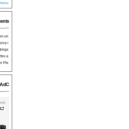
isplay.
cents
 en un
hoy
en
orca i
art de
trades
trings
salem
rra de
rtes a
Palma
ssalem
er Pie
an Pie
o AdC