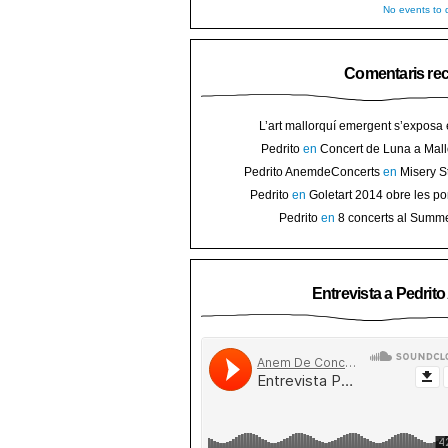
No events to d
Comentaris re
L’art mallorquí emergent s’exposa
carrer de Binissalem ⋆ Noticias de 
Pedrito
en
Concert de Luna a Mall
Goletart 2014 obre les portes a l’
sorteig d’en
Pedrito AnemdeConcerts
en
Misery S
Binis
presenten nou disc al Teatre Mar i Te
Pedrito
en
Goletart 2014 obre les po
l’art de Bini
Pedrito
en
8 concerts al Summ
Festival per celebrar 10 anys de Pec
Entrevista a Pedrit