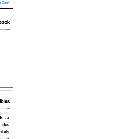
n Cleef
book
ibles
Entra
rades
taris