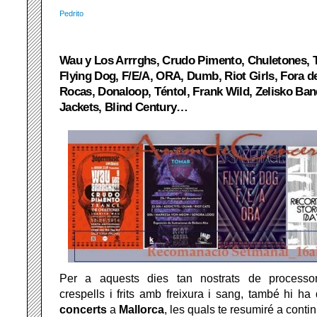
Pedrito
Wau y Los Arrrghs, Crudo Pimento, Chuletones, T
Flying Dog, F/E/A, ORA, Dumb, Riot Girls, Fora d
Rocas, Donaloop, Téntol, Frank Wild, Zelisko Ban
Jackets, Blind Century…
Per a aquests dies tan nostrats de processon
crespells i frits amb freixura i sang, també hi ha
concerts
a
Mallorca
, les quals te resumiré a conti