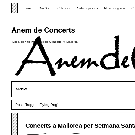
Home
Qui Som
Calendari
Subscripcions
Músics i grups
Co
Anem de Concerts
Espai per als Amants dels Concerts @ Mallorca
Archive
Posts Tagged ‘Flying Dog’
Concerts a Mallorca per Setmana Sant