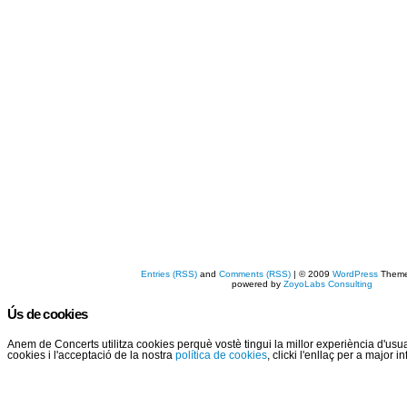
Entries (RSS)
and
Comments (RSS)
| © 2009
WordPress
Them
powered by
ZoyoLabs Consulting
Ús de cookies
Anem de Concerts utilitza cookies perquè vostè tingui la millor experiència d'us
cookies i l'acceptació de la nostra
política de cookies
, clicki l'enllaç per a major 