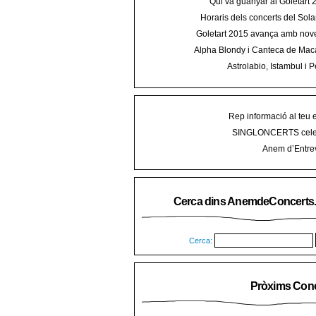
Qui va guanyar al Goletart
Horaris dels concerts del Sola
2015 a Mal
Goletart 2015 avança amb nove
encetarà la LI Festa des Vermar a
Alpha Blondy i Canteca de Mac
del Ra
concert al Mallorca Roots Fe
Astrolabio, Istambul i P
AnemdeConcerts al cicle Hortel
Rep informació al teu 
SINGLONCERTS cele
Anem d’Entrev
Cerca dins AnemdeConcerts
Cerca:
Pròxims Conc