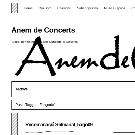
Home
Qui Som
Calendari
Subscripcions
Músics i grups
Co
Anem de Concerts
Espai per als Amants dels Concerts @ Mallorca
Archive
Posts Tagged ‘Fangoria’
Recomanació Setmanal_5ago09