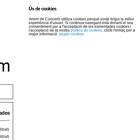
Ús de cookies
Anem de Concerts utilitza cookies perquè vostè tingui la millor
experiència d'usuari. Si continua navegant està donant el seu
consentiment per a l'acceptació de les esmentades cookies i
l'acceptació de la nostra
política de cookies
, clicki l'enllaç per a
major informació.
plugin cookies
rades
itzat)
itzat)