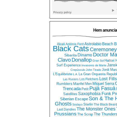
Hem anuncia
Astrolabio
Beach B
Akari
Antònia Font
Black Cats
Ceremoney
Doctor Ma
Dinamo
Sibarita
Clavo
Donallop
Hattori
Gran Sol
Jans
Surf Experience
Invasores de Marte
Jordi Mar
Crepúsculo
John Tirado
La Gran Orquesta Republ
L'Equilibriste
L.A.
Lost Fills
Los Fletchers
Las Rusters
O
Miquel Serra
Rumblers
Manfel
Men
Pujà Fasuà
Trencada
Petit
Saxophobia Funk Pro
Satellites
Son & The 
Siberian Escape
Ghosts
Sterlin
The Black Bear
Soslayo
The Monster Ones
Last Dandies
Prussians
The Thunder
The Scrap