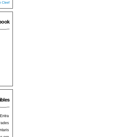
n Cleef
book
ibles
Entra
rades
taris