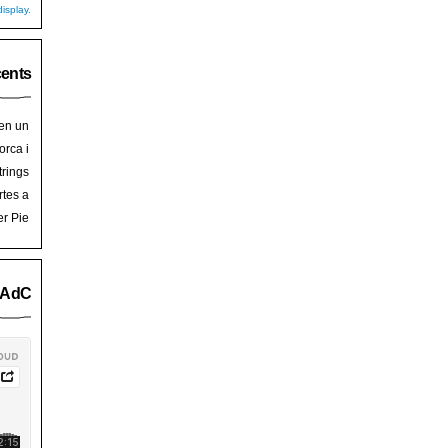
isplay.
cents
 en un
hoy
en
orca i
art de
trades
trings
salem
rra de
rtes a
Palma
ssalem
er Pie
an Pie
o AdC