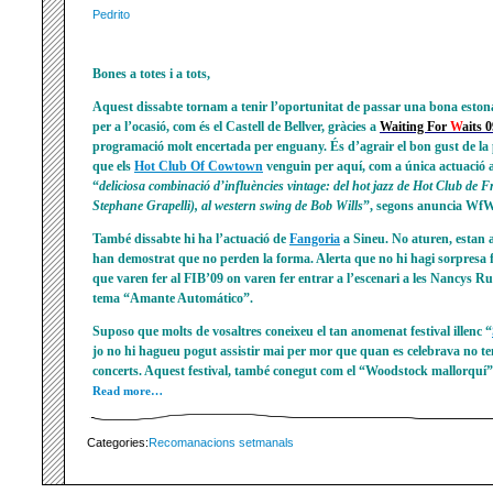
Pedrito
Bones a totes i a tots,
Aquest dissabte tornam a tenir l’oportunitat de passar una bona estona
per a l’ocasió, com és el Castell de Bellver, gràcies a
Waiting For
W
aits 
programació molt encertada per enguany. És d’agrair el bon gust de l
que els
Hot Club Of Cowtown
venguin per aquí, com a única actuació 
“
deliciosa combinació d’influències vintage: del hot jazz de Hot Club de
Stephane Grapelli), al western swing de Bob Wills
”, segons anuncia WfW
També dissabte hi ha l’actuació de
Fangoria
a Sineu. No aturen, estan a 
han demostrat que no perden la forma. Alerta que no hi hagi sorpresa fi
que varen fer al FIB’09 on varen fer entrar a l’escenari a les Nancys Ru
tema “Amante Automático”.
Suposo que molts de vosaltres coneixeu el tan anomenat festival illenc “
jo no hi hagueu pogut assistir mai per mor que quan es celebrava no te
concerts. Aquest festival, també conegut com el “Woodstock mallorquí”, 
Read more…
Categories:
Recomanacions setmanals