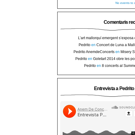
No events to d
Comentaris re
L’art mallorquí emergent s’exposa
carrer de Binissalem ⋆ Noticias de 
Pedrito
en
Concert de Luna a Mall
Goletart 2014 obre les portes a l’
sorteig d’en
Pedrito AnemdeConcerts
en
Misery S
Binis
presenten nou disc al Teatre Mar i Te
Pedrito
en
Goletart 2014 obre les po
l’art de Bini
Pedrito
en
8 concerts al Summ
Festival per celebrar 10 anys de Pec
Entrevista a Pedrit