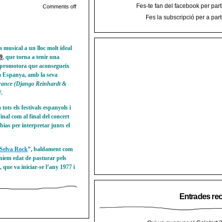
Fes-te fan del facebook per part
Comments off
Fes la subscripció per a part
 musical a un lloc molt ideal
09
, que torna a tenir una
a promotora que aconsegueix
a Espanya, amb la seva
 France (Django Reinhardt &
.
tots els festivals espanyols i
nal com al final del concert
bias per interpretar junts el
Selva Rock
”, baldament com
níem edat de pasturar pels
que va iniciar-se l’any 1977 i
Entrades re