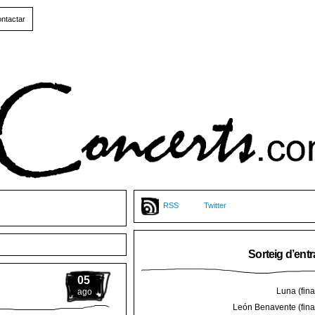
ntactar
RSS
Twitter
Sorteig d’ent
05
Luna (final
ago
León Benavente (final