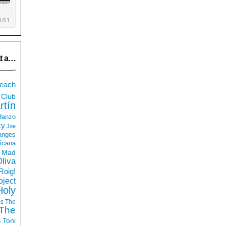
t a…
each
Club
rtín
 Hanzo
ky
Joe
anges
icana
Mad
liva
Roig!
ject
Holy
ds
The
The
s
Toni