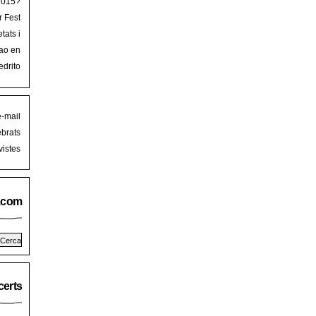
 2015?
r Fest
lorca
tats i
mb art
ao en
iguer
stival
edrito
laFest
e-mail
brats
istes
.com
erts