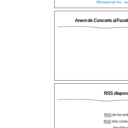
Monserrat Inc.
Va
Anem de Concerts al Face
RSS dispon
RSS
de les ent
RSS
dels comen