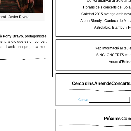
Qui va guanyar al Goletart
Horaris dels concerts del Sola
2015 a Mal
Goletart 2015 avança amb nove
ral i Javier Rivera
encetarà la LI Festa des Vermar a
Alpha Blondy i Canteca de Mac
del Ra
concert al Mallorca Roots Fe
Astrolabio, Istambul i P
AnemdeConcerts al cicle Hortel
là
Pony Bravo
, protagonistes
ment, te dic que és un concert
gant i amb una proposta molt
Rep informació al teu 
SINGLONCERTS cele
Anem d’Entrev
Cerca dins AnemdeConcerts
Cerca:
Pròxims Conc