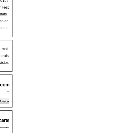
 2015?
r Fest
lorca
tats i
mb art
ao en
iguer
stival
edrito
laFest
e-mail
brats
istes
.com
erts