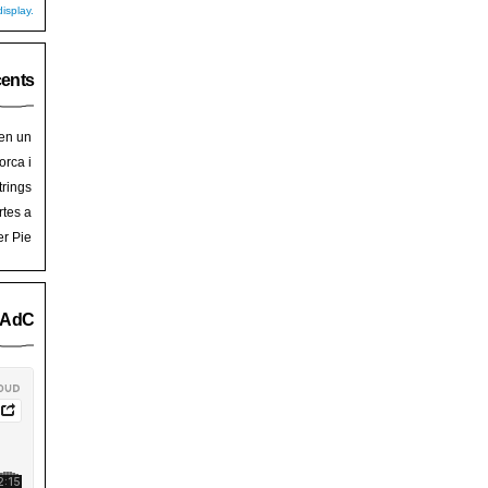
isplay.
cents
 en un
hoy
en
orca i
art de
trades
trings
salem
rra de
rtes a
Palma
ssalem
er Pie
an Pie
o AdC