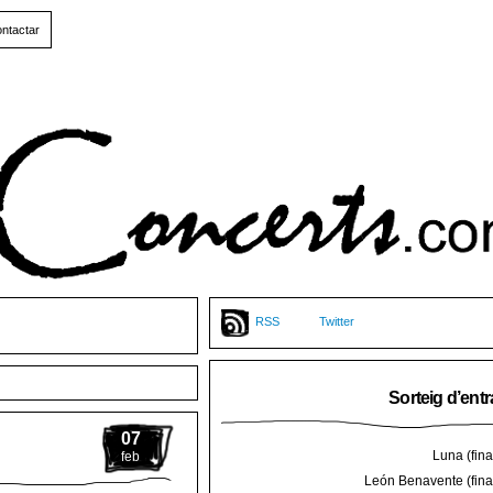
ntactar
RSS
Twitter
Sorteig d’ent
07
Luna (final
feb
León Benavente (final