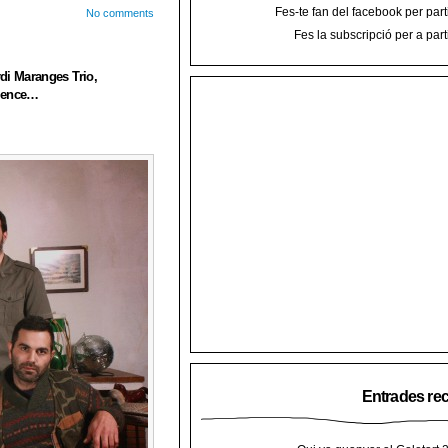
Fes-te fan del facebook per part
No comments
Fes la subscripció per a part
rdi Maranges Trio,
rience…
Entrades re