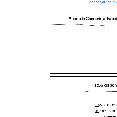
Monserrat Inc.
Va
Anem de Concerts al Face
RSS dispon
RSS
de les ent
RSS
dels comen