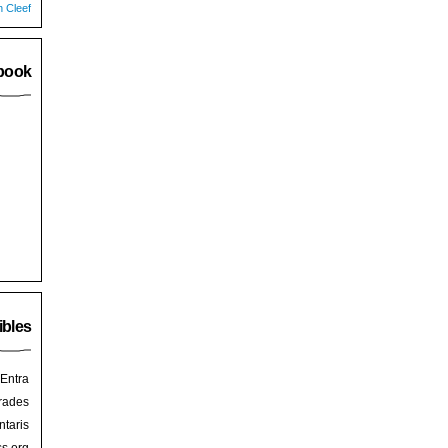
n Cleef
book
ibles
Entra
rades
taris