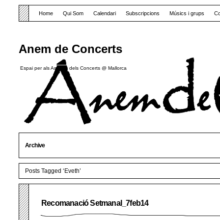
Home
Qui Som
Calendari
Subscripcions
Músics i grups
Co
Anem de Concerts
Espai per als Amants dels Concerts @ Mallorca
Archive
Posts Tagged ‘Eveth’
Recomanació Setmanal_7feb14