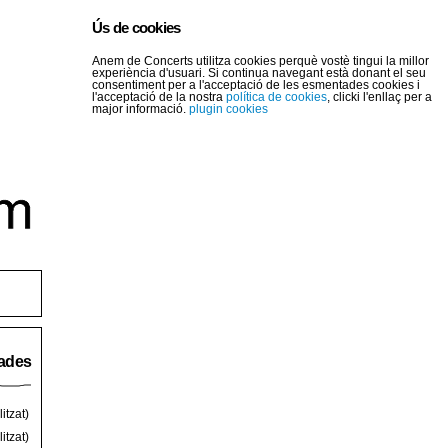
Ús de cookies
Anem de Concerts utilitza cookies perquè vostè tingui la millor
experiència d'usuari. Si continua navegant està donant el seu
consentiment per a l'acceptació de les esmentades cookies i
l'acceptació de la nostra
política de cookies
, clicki l'enllaç per a
major informació.
plugin cookies
rades
itzat)
itzat)