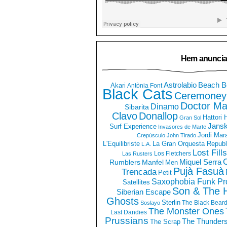
Hem anuncia
Astrolabio
Beach B
Akari
Antònia Font
Black Cats
Ceremoney
Doctor Ma
Dinamo
Sibarita
Clavo
Donallop
Hattori
Gran Sol
Jans
Surf Experience
Invasores de Marte
Jordi Mar
Crepúsculo
John Tirado
La Gran Orquesta Republ
L'Equilibriste
L.A.
Lost Fills
Los Fletchers
Las Rusters
O
Miquel Serra
Rumblers
Manfel
Men
Pujà Fasuà
Trencada
Petit
Saxophobia Funk Pro
Satellites
Son & The 
Siberian Escape
Ghosts
Sterlin
The Black Bear
Soslayo
The Monster Ones
Last Dandies
Prussians
The Thunder
The Scrap