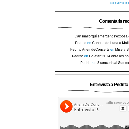
No events to d
Comentaris re
L’art mallorquí emergent s’exposa
carrer de Binissalem ⋆ Noticias de 
Pedrito
en
Concert de Luna a Mall
Goletart 2014 obre les portes a l’
sorteig d’en
Pedrito AnemdeConcerts
en
Misery S
Binis
presenten nou disc al Teatre Mar i Te
Pedrito
en
Goletart 2014 obre les po
l’art de Bini
Pedrito
en
8 concerts al Summ
Festival per celebrar 10 anys de Pec
Entrevista a Pedrit