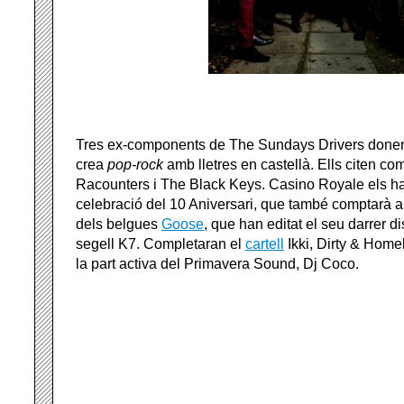
Tres ex-components de The Sundays Drivers done
crea
pop-rock
amb lletres en castellà. Ells citen co
Racounters i The Black Keys. Casino Royale els ha
celebració del 10 Aniversari, que també comptarà 
dels belgues
Goose
, que han editat el seu darrer d
segell K7. Completaran el
cartell
Ikki, Dirty & Home
la part activa del Primavera Sound, Dj Coco.