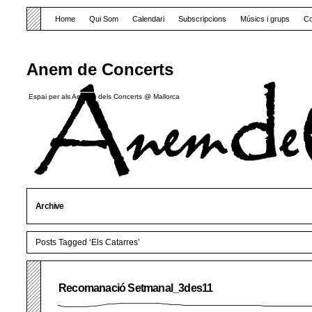
Home
Qui Som
Calendari
Subscripcions
Músics i grups
Co
Anem de Concerts
Espai per als Amants dels Concerts @ Mallorca
Archive
Posts Tagged ‘Els Catarres’
Recomanació Setmanal_3des11