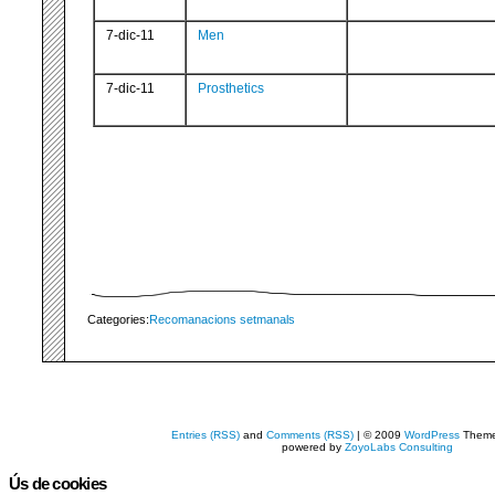
7-dic-11
Men
7-dic-11
Prosthetics
Categories:
Recomanacions setmanals
Entries (RSS)
and
Comments (RSS)
| © 2009
WordPress
Them
powered by
ZoyoLabs Consulting
Ús de cookies