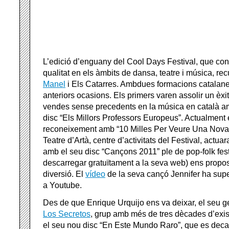
L’edició d’enguany del Cool Days Festival, que co
qualitat en els àmbits de dansa, teatre i música, rec
Manel
i Els Catarres. Ambdues formacions catalanes
anteriors ocasions. Els primers varen assolir un èxit 
vendes sense precedents en la música en català am
disc “Els Millors Professors Europeus”. Actualment
reconeixement amb “10 Milles Per Veure Una Nova
Teatre d’Artà, centre d’activitats del Festival, actua
amb el seu disc “Cançons 2011” ple de pop-folk fest
descarregar gratuïtament a la seva web) ens propo
diversió. El
vídeo
de la seva cançó Jennifer ha super
a Youtube.
Des de que Enrique Urquijo ens va deixar, el seu g
Los Secretos
, grup amb més de tres dècades d’exis
el seu nou disc “En Este Mundo Raro”, que es dec