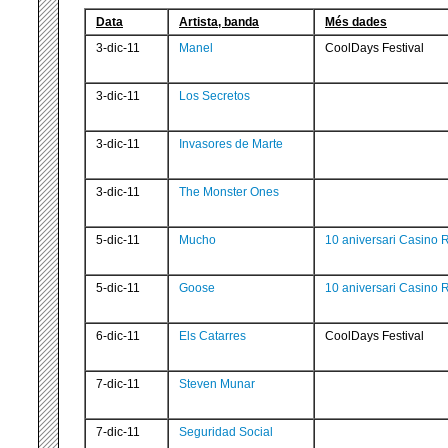
Data
Artista, banda
Més dades
3-dic-11
Manel
CoolDays Festival
3-dic-11
Los Secretos
3-dic-11
Invasores de Marte
3-dic-11
The Monster Ones
5-dic-11
Mucho
10 aniversari Casino 
5-dic-11
Goose
10 aniversari Casino 
6-dic-11
Els Catarres
CoolDays Festival
7-dic-11
Steven Munar
7-dic-11
Seguridad Social