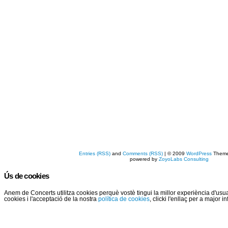
Entries (RSS)
and
Comments (RSS)
| © 2009
WordPress
Them
powered by
ZoyoLabs Consulting
Ús de cookies
Anem de Concerts utilitza cookies perquè vostè tingui la millor experiència d'us
cookies i l'acceptació de la nostra
política de cookies
, clicki l'enllaç per a major 