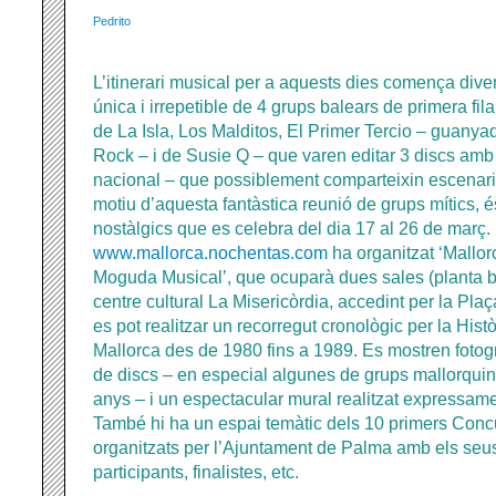
Pedrito
L’itinerari musical per a aquests dies comença div
única i irrepetible de 4 grups balears de primera fila
de La Isla, Los Malditos, El Primer Tercio – guany
Rock – i de Susie Q – que varen editar 3 discs amb
nacional – que possiblement comparteixin escenari
motiu d’aquesta fantàstica reunió de grups mítics, é
nostàlgics que es celebra del dia 17 al 26 de març
www.mallorca.nochentas.com
ha organitzat ‘Mallor
Moguda Musical’, que ocuparà dues sales (planta ba
centre cultural La Misericòrdia, accedint per la Plaç
es pot realitzar un recorregut cronològic per la Hist
Mallorca des de 1980 fins a 1989. Es mostren fotogra
de discs – en especial algunes de grups mallorquin
anys – i un espectacular mural realitzat expressamen
També hi ha un espai temàtic dels 10 primers Con
organitzats per l’Ajuntament de Palma amb els seus 
participants, finalistes, etc.