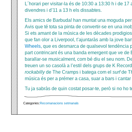
L´horari per visitar-la és de 10:30 a 13:30 h i de 17 
divendres i d’11 a 13 h els dissabtes.
Els amics de Barbuda! han muntat una moguda per 
Avis que té tota sa pinta de convertir-se en una ino
Si ets amant de la música de les dècades prodigio
que fan olor a Liverpool, t’ajuntaràs amb la jove b
Wheels
, que es desmarca de qualsevol tendència 
part contrincant és una banda emergent que ve de 
barallar-se musicalment, com bé diu el seu nom. D
treuen un so casolà a l’estil dels grups de K Recor
rockabilly
de The Cramps i batega com el
surf
de Th
música és per a prémer a casa, suar a bars i cantar p
Tu ja sabràs de quin costat posar-te, però si no ho 
Categories:
Recomanacions setmanals