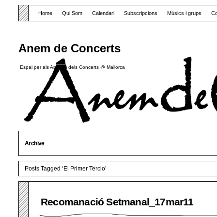
Home
Qui Som
Calendari
Subscripcions
Músics i grups
Co
Anem de Concerts
Espai per als Amants dels Concerts @ Mallorca
Archive
Posts Tagged ‘El Primer Tercio’
Recomanació Setmanal_17mar11