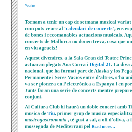
Pedrito
Tornam a tenir un cap de setmana musical variat i
com pots veure al ‘
calendari de concerts
‘, ens e
de bones i recomanables actuacions musicals. Aq
concerts de Mallorca no donen treva, cosa que u
en viu agraeix!
Aquest divendres, a la Sala Gran del Teatre Princ
actuaran plegats Ana Curra i
Digital 21
. La diva
nacional, que ha format part de Alaska y los Pega
Permanente i Seres Vacíos entre d’altres, s’ha un
va ser pionera en l’electrònica a Espanya i en port
Junts faran una sèrie de concerts mentre prepare
conjunt.
Al Cultura Club hi haurà un doble concert amb Ti
música de
Tiu
, primer grup de música especialitz
musicogastronomia
, té gust a sal, a oli d’oliva, a
mossegada de Mediterrani pel
Read more…