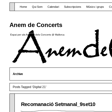
Home
Qui Som
Calendari
Subscripcions
Músics i grups
Co
Anem de Concerts
Espai per als Amants dels Concerts @ Mallorca
Archive
Posts Tagged ‘Digital 21’
Recomanació Setmanal_9set10