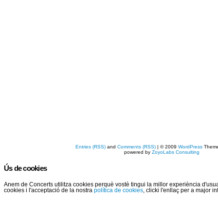
Entries (RSS)
and
Comments (RSS)
| © 2009
WordPress
Them
powered by
ZoyoLabs Consulting
Ús de cookies
Anem de Concerts utilitza cookies perquè vostè tingui la millor experiència d'us
cookies i l'acceptació de la nostra
política de cookies
, clicki l'enllaç per a major 