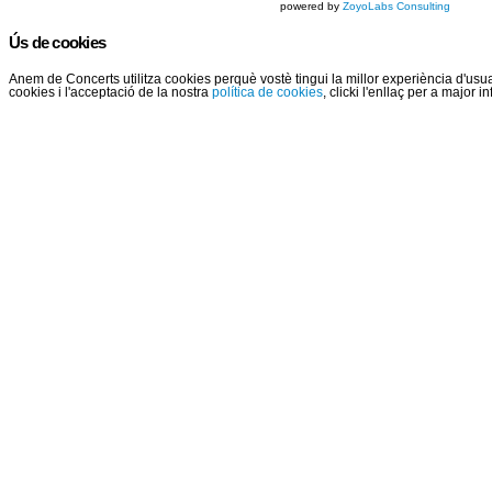
powered by
ZoyoLabs Consulting
Ús de cookies
Anem de Concerts utilitza cookies perquè vostè tingui la millor experiència d'us
cookies i l'acceptació de la nostra
política de cookies
, clicki l'enllaç per a major 