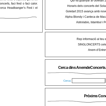
Qui va guanyar al Goletart
certs, faci fred o faci calor.
Horaris dels concerts del Sola
lorca Headbanger’s Fest i el
2015 a Mal
Goletart 2015 avança amb nove
encetarà la LI Festa des Vermar a
Alpha Blondy i Canteca de Mac
del Ra
concert al Mallorca Roots Fe
Astrolabio, Istambul i P
AnemdeConcerts al cicle Hortel
Rep informació al teu 
SINGLONCERTS cele
Anem d’Entrev
Cerca dins AnemdeConcerts
Cerca:
Pròxims Conc