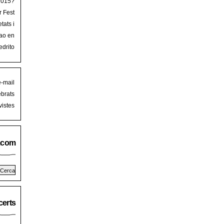
 2015?
r Fest
lorca
tats i
mb art
ao en
iguer
stival
edrito
laFest
e-mail
brats
istes
.com
erts