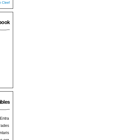
n Cleef
book
ibles
Entra
rades
taris