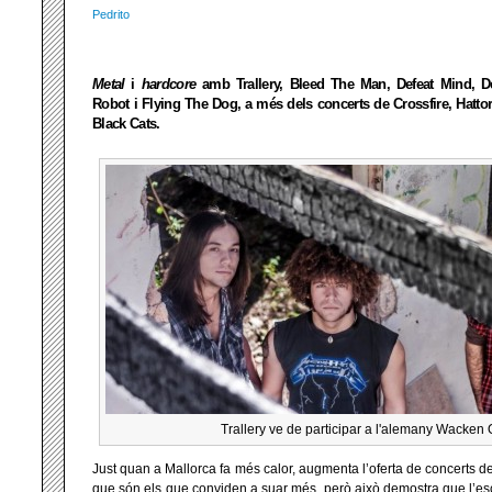
Pedrito
Metal
i
hardcore
amb Trallery, Bleed The Man, Defeat Mind, De
Robot i Flying The Dog, a més dels concerts de Crossfire, Hattor
Black Cats.
Trallery ve de participar a l'alemany Wacken 
Just quan a Mallorca fa més calor, augmenta l’oferta de concerts d
que són els que conviden a suar més, però això demostra que l’es