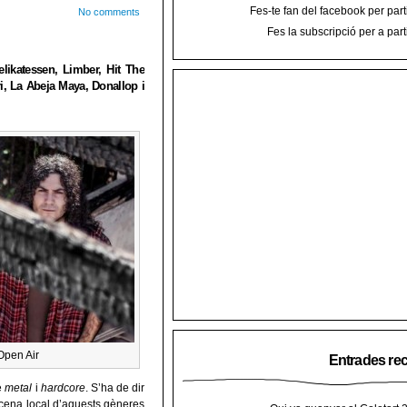
Fes-te fan del facebook per part
No comments
Fes la subscripció per a part
likatessen, Limber, Hit The
i, La Abeja Maya, Donallop i
Open Air
Entrades re
e
metal
i
hardcore
. S’ha de dir
cena local d’aquests gèneres