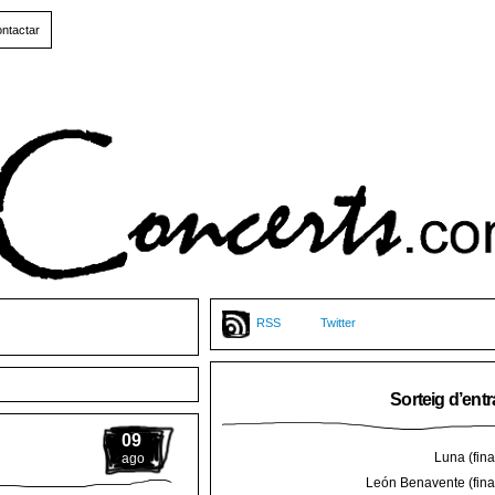
ntactar
RSS
Twitter
Sorteig d’ent
09
Luna (final
ago
León Benavente (final