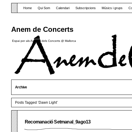
Home
Qui Som
Calendari
Subscripcions
Músics i grups
Co
Anem de Concerts
Espai per als Amants dels Concerts @ Mallorca
Archive
Posts Tagged ‘Dawn Light’
Recomanació Setmanal_9ago13