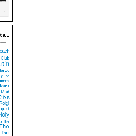
t a…
each
Club
rtín
 Hanzo
ky
Joe
anges
icana
Mad
liva
Roig!
ject
Holy
ds
The
The
s
Toni