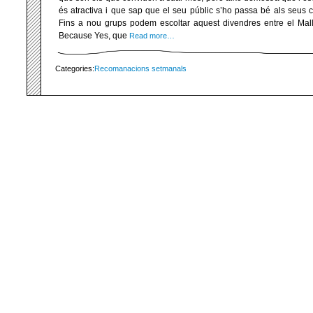
és atractiva i que sap que el seu públic s’ho passa bé als seus con
Fins a nou grups podem escoltar aquest divendres entre el Mal
Because Yes, que
Read more…
Categories:
Recomanacions setmanals