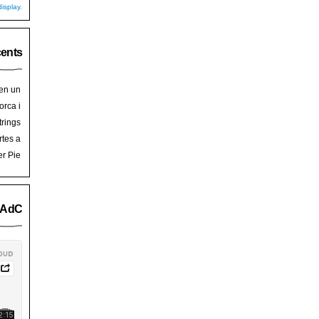
isplay.
cents
 en un
hoy
en
orca i
art de
trades
trings
salem
rra de
rtes a
Palma
ssalem
er Pie
an Pie
o AdC