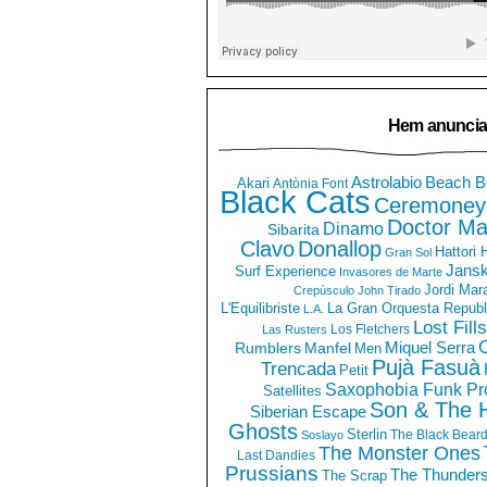
Hem anuncia
Astrolabio
Beach B
Akari
Antònia Font
Black Cats
Ceremoney
Doctor Ma
Dinamo
Sibarita
Clavo
Donallop
Hattori
Gran Sol
Jans
Surf Experience
Invasores de Marte
Jordi Mar
Crepúsculo
John Tirado
La Gran Orquesta Republ
L'Equilibriste
L.A.
Lost Fills
Los Fletchers
Las Rusters
O
Miquel Serra
Rumblers
Manfel
Men
Pujà Fasuà
Trencada
Petit
Saxophobia Funk Pro
Satellites
Son & The 
Siberian Escape
Ghosts
Sterlin
The Black Bear
Soslayo
The Monster Ones
Last Dandies
Prussians
The Thunder
The Scrap