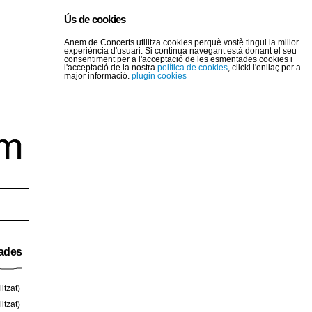
Ús de cookies
Anem de Concerts utilitza cookies perquè vostè tingui la millor
experiència d'usuari. Si continua navegant està donant el seu
consentiment per a l'acceptació de les esmentades cookies i
l'acceptació de la nostra
política de cookies
, clicki l'enllaç per a
major informació.
plugin cookies
rades
itzat)
itzat)