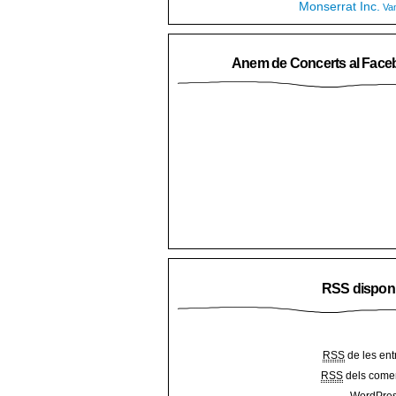
Monserrat Inc.
Va
Anem de Concerts al Face
RSS dispon
RSS
de les ent
RSS
dels comen