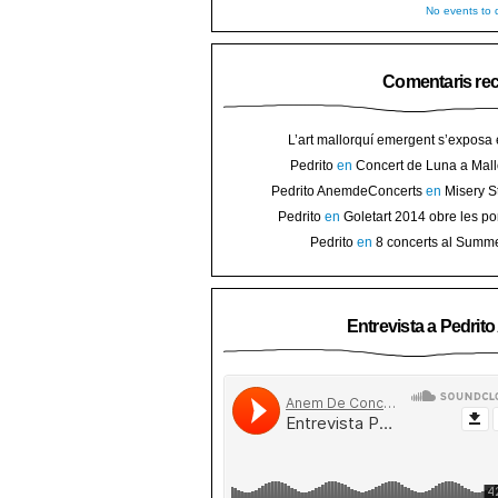
No events to d
Comentaris re
L’art mallorquí emergent s’exposa
carrer de Binissalem ⋆ Noticias de 
Pedrito
en
Concert de Luna a Mall
Goletart 2014 obre les portes a l’
sorteig d’en
Pedrito AnemdeConcerts
en
Misery S
Binis
presenten nou disc al Teatre Mar i Te
Pedrito
en
Goletart 2014 obre les po
l’art de Bini
Pedrito
en
8 concerts al Summ
Festival per celebrar 10 anys de Pec
Entrevista a Pedrit