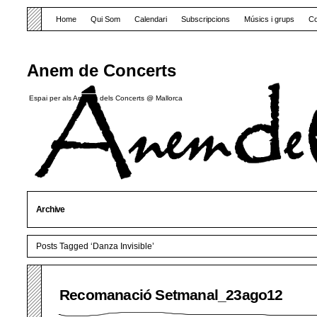
Home
Qui Som
Calendari
Subscripcions
Músics i grups
Co
Anem de Concerts
Espai per als Amants dels Concerts @ Mallorca
Archive
Posts Tagged ‘Danza Invisible’
Recomanació Setmanal_23ago12