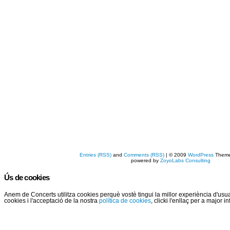
Entries (RSS)
and
Comments (RSS)
| © 2009
WordPress
Them
powered by
ZoyoLabs Consulting
Ús de cookies
Anem de Concerts utilitza cookies perquè vostè tingui la millor experiència d'us
cookies i l'acceptació de la nostra
política de cookies
, clicki l'enllaç per a major 