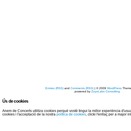
Entries (RSS)
and
Comments (RSS)
| © 2009
WordPress
Them
powered by
ZoyoLabs Consulting
Ús de cookies
Anem de Concerts utilitza cookies perquè vostè tingui la millor experiència d'us
cookies i l'acceptació de la nostra
política de cookies
, clicki l'enllaç per a major 