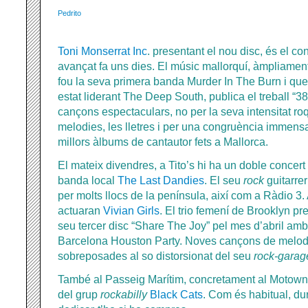
Pedrito
Toni Monserrat Inc
. presentant el nou disc, és el co
avançat fa uns dies. El músic mallorquí, àmpliamen
fou la seva primera banda Murder In The Burn i que
estat liderant The Deep South, publica el treball “3
cançons espectaculars, no per la seva intensitat roq
melodies, les lletres i per una congruència immens
millors àlbums de cantautor fets a Mallorca.
El mateix divendres, a Tito’s hi ha un doble concert 
banda local
The Last Dandies
. El seu
rock
guitarrer
per molts llocs de la península, així com a Ràdio 3.
actuaran
Vivian Girls
. El trio femení de Brooklyn pr
seu tercer disc “Share The Joy” pel mes d’abril amb
Barcelona Houston Party. Noves cançons de melodi
sobreposades al so distorsionat del seu
rock-garag
També al Passeig Marítim, concretament al Motown
del grup
rockabilly
Black Cats
. Com és habitual, du