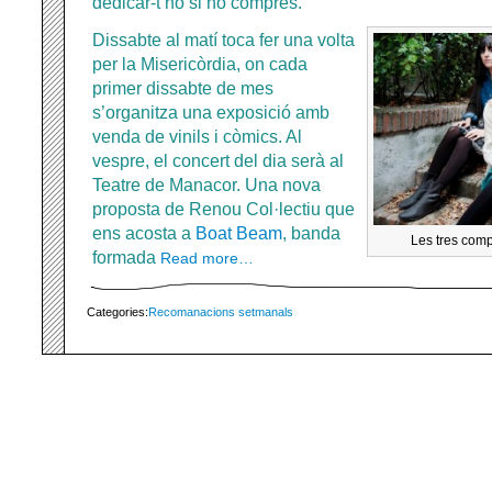
dedicar-t’ho si ho compres.
Dissabte al matí toca fer una volta
per la Misericòrdia, on cada
primer dissabte de mes
s’organitza una exposició amb
venda de vinils i còmics. Al
vespre, el concert del dia serà al
Teatre de Manacor. Una nova
proposta de Renou Col·lectiu que
ens acosta a
Boat Beam
, banda
Les tres com
formada
Read more…
Categories:
Recomanacions setmanals