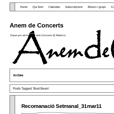
Home
Qui Som
Calendari
Subscripcions
Músics i grups
Co
Anem de Concerts
Espai per als Amants dels Concerts @ Mallorca
Archive
Posts Tagged ‘Boat Beam’
Recomanació Setmanal_31mar11