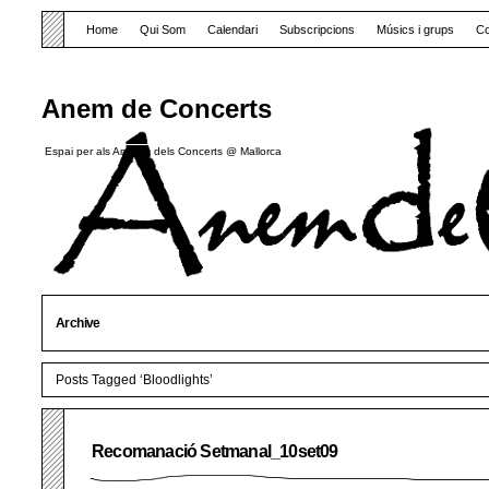
Home
Qui Som
Calendari
Subscripcions
Músics i grups
Co
Anem de Concerts
Espai per als Amants dels Concerts @ Mallorca
Archive
Posts Tagged ‘Bloodlights’
Recomanació Setmanal_10set09