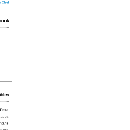
n Cleef
book
ibles
Entra
rades
taris