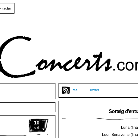
ntactar
RSS
Twitter
Sorteig d’ent
10
Luna (final
set
León Benavente (final