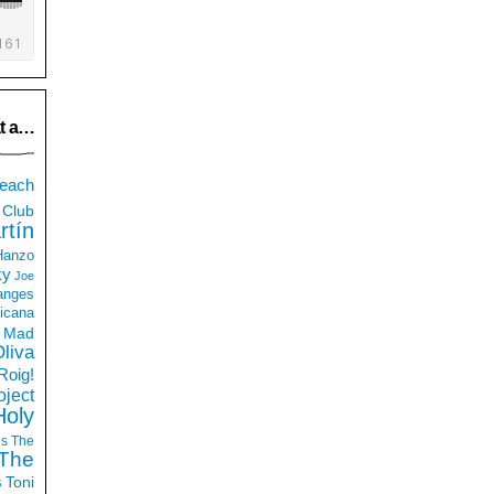
t a…
each
Club
rtín
 Hanzo
ky
Joe
anges
icana
Mad
liva
Roig!
ject
Holy
ds
The
The
s
Toni