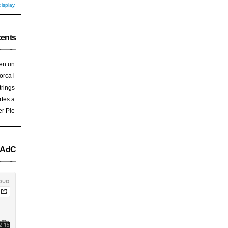
isplay.
cents
 en un
hoy
en
orca i
art de
trades
trings
salem
rra de
rtes a
Palma
ssalem
er Pie
an Pie
o AdC