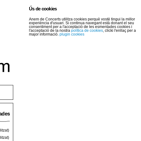
Ús de cookies
Anem de Concerts utilitza cookies perquè vostè tingui la millor
experiència d'usuari. Si continua navegant està donant el seu
consentiment per a l'acceptació de les esmentades cookies i
l'acceptació de la nostra
política de cookies
, clicki l'enllaç per a
major informació.
plugin cookies
rades
itzat)
itzat)