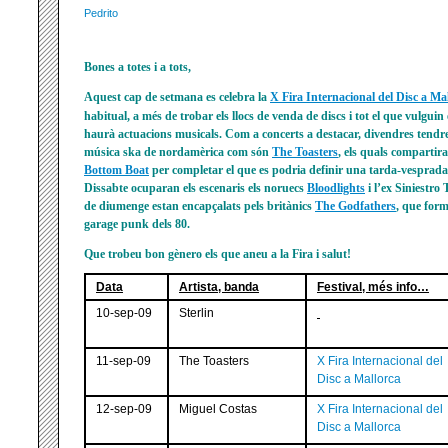
Pedrito
Bones a totes i a tots,
Aquest cap de setmana es celebra la
X Fira Internacional del Disc a Ma
habitual, a més de trobar els llocs de venda de discs i tot el que vulguin 
haurà actuacions musicals. Com a concerts a destacar, divendres tendr
música ska de nordamèrica com són
The Toasters
, els quals comparti
Bottom Boat
per completar el que es podria definir una tarda-vesprad
Dissabte ocuparan els escenaris els noruecs
Bloodlights
i l’ex Siniestro 
de diumenge estan encapçalats pels britànics
The Godfathers
, que form
garage punk dels 80.
Que trobeu bon gènero els que aneu a la Fira i salut!
Data
Artista, banda
Festival, més info…
10-sep-09
Sterlin
11-sep-09
The Toasters
X Fira Internacional del
Disc a Mallorca
12-sep-09
Miguel Costas
X Fira Internacional del
Disc a Mallorca