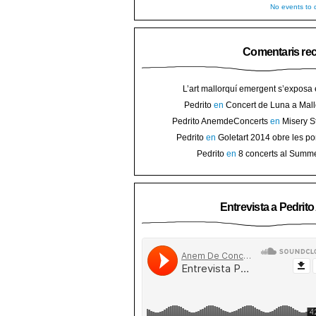
No events to d
Comentaris re
L’art mallorquí emergent s’exposa
carrer de Binissalem ⋆ Noticias de 
Pedrito
en
Concert de Luna a Mall
Goletart 2014 obre les portes a l’
sorteig d’en
Pedrito AnemdeConcerts
en
Misery S
Binis
presenten nou disc al Teatre Mar i Te
Pedrito
en
Goletart 2014 obre les po
l’art de Bini
Pedrito
en
8 concerts al Summ
Festival per celebrar 10 anys de Pec
Entrevista a Pedrit