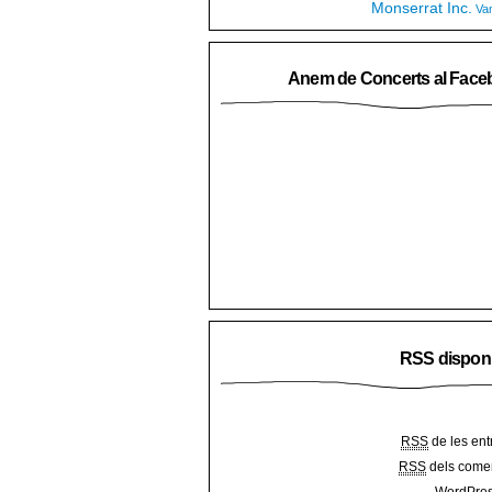
Monserrat Inc.
Va
Anem de Concerts al Face
RSS dispon
RSS
de les ent
RSS
dels comen