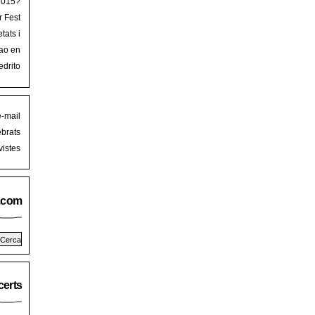
 2015?
r Fest
lorca
tats i
mb art
ao en
iguer
stival
edrito
laFest
e-mail
brats
istes
.com
erts