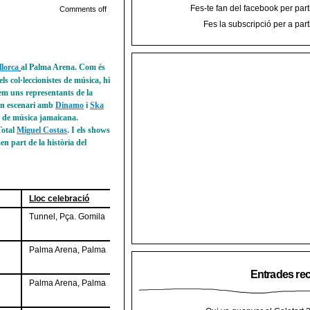
Fes-te fan del facebook per part
Comments off
Fes la subscripció per a part
llorca
al Palma Arena. Com és
els col·leccionistes de música, hi
em uns representants de la
ran escenari amb
Dinamo
i
Ska
a de música jamaicana.
Total
Miguel Costas
. I els shows
en part de la història del
Lloc celebració
Tunnel, Pça. Gomila
Palma Arena, Palma
Entrades re
Palma Arena, Palma