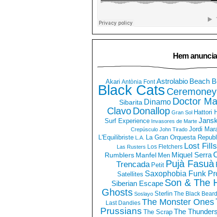
Hem anuncia
Astrolabio
Beach B
Akari
Antònia Font
Black Cats
Ceremoney
Doctor Ma
Dinamo
Sibarita
Clavo
Donallop
Hattori
Gran Sol
Jans
Surf Experience
Invasores de Marte
Jordi Mar
Crepúsculo
John Tirado
La Gran Orquesta Republ
L'Equilibriste
L.A.
Lost Fills
Los Fletchers
Las Rusters
O
Miquel Serra
Rumblers
Manfel
Men
Pujà Fasuà
Trencada
Petit
Saxophobia Funk Pro
Satellites
Son & The 
Siberian Escape
Ghosts
Sterlin
The Black Bear
Soslayo
The Monster Ones
Last Dandies
Prussians
The Thunder
The Scrap