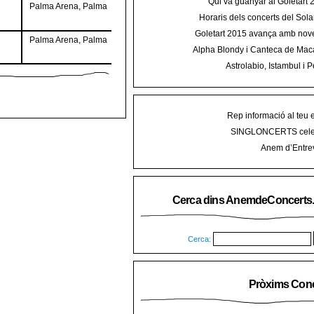
Qui va guanyar al Goletart
Palma Arena, Palma
Horaris dels concerts del Sola
2015 a Mal
Goletart 2015 avança amb nove
Palma Arena, Palma
encetarà la LI Festa des Vermar a
Alpha Blondy i Canteca de Mac
del Ra
concert al Mallorca Roots Fe
Astrolabio, Istambul i P
AnemdeConcerts al cicle Hortel
Rep informació al teu 
SINGLONCERTS cele
Anem d’Entrev
Cerca dins AnemdeConcerts
Cerca:
Pròxims Conc