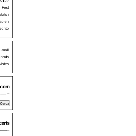
 2015?
r Fest
lorca
tats i
mb art
ao en
iguer
stival
edrito
laFest
e-mail
brats
istes
.com
erts