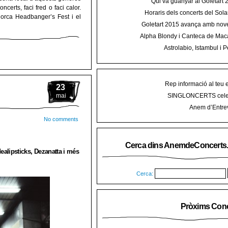
Qui va guanyar al Goletart
certs, faci fred o faci calor.
Horaris dels concerts del Sola
lorca Headbanger’s Fest i el
2015 a Mal
Goletart 2015 avança amb nove
encetarà la LI Festa des Vermar a
Alpha Blondy i Canteca de Mac
del Ra
concert al Mallorca Roots Fe
Astrolabio, Istambul i P
AnemdeConcerts al cicle Hortel
Rep informació al teu 
23
SINGLONCERTS cele
mai
Anem d’Entrev
No comments
Cerca dins AnemdeConcerts
dealipsticks, Dezanatta i més
Cerca:
Pròxims Conc