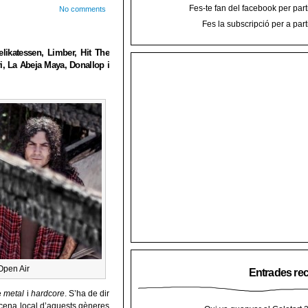
Fes-te fan del facebook per part
No comments
Fes la subscripció per a part
likatessen, Limber, Hit The
i, La Abeja Maya, Donallop i
Open Air
Entrades re
e
metal
i
hardcore
. S’ha de dir
cena local d’aquests gèneres