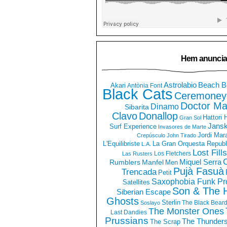
Hem anuncia
Astrolabio
Beach B
Akari
Antònia Font
Black Cats
Ceremoney
Doctor Ma
Dinamo
Sibarita
Clavo
Donallop
Hattori
Gran Sol
Jans
Surf Experience
Invasores de Marte
Jordi Mar
Crepúsculo
John Tirado
La Gran Orquesta Republ
L'Equilibriste
L.A.
Lost Fills
Los Fletchers
Las Rusters
O
Miquel Serra
Rumblers
Manfel
Men
Pujà Fasuà
Trencada
Petit
Saxophobia Funk Pro
Satellites
Son & The 
Siberian Escape
Ghosts
Sterlin
The Black Bear
Soslayo
The Monster Ones
Last Dandies
Prussians
The Thunder
The Scrap