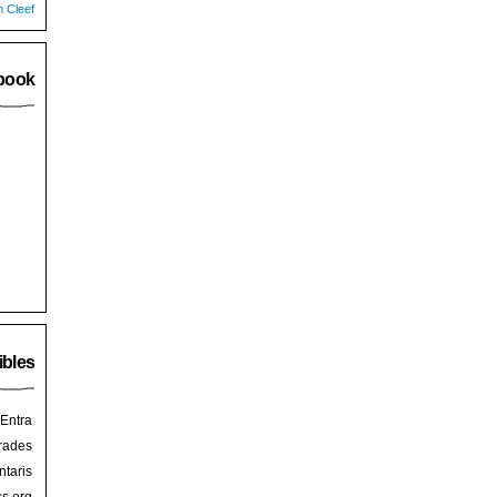
n Cleef
book
ibles
Entra
rades
taris