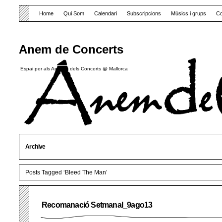
Home
Qui Som
Calendari
Subscripcions
Músics i grups
Co
Anem de Concerts
Espai per als Amants dels Concerts @ Mallorca
Archive
Posts Tagged ‘Bleed The Man’
Recomanació Setmanal_9ago13