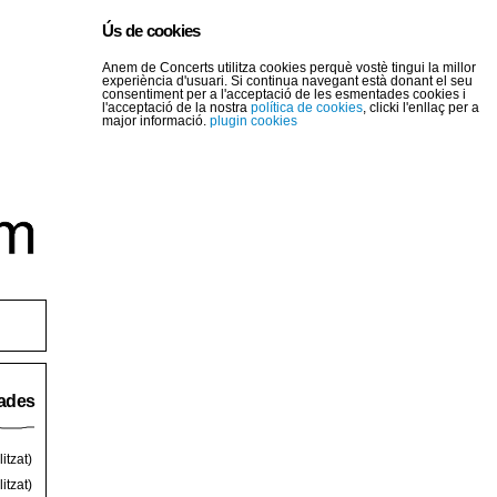
Ús de cookies
Anem de Concerts utilitza cookies perquè vostè tingui la millor
experiència d'usuari. Si continua navegant està donant el seu
consentiment per a l'acceptació de les esmentades cookies i
l'acceptació de la nostra
política de cookies
, clicki l'enllaç per a
major informació.
plugin cookies
rades
itzat)
itzat)