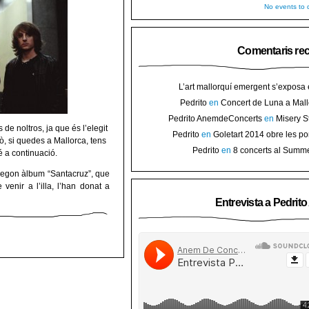
No events to d
Comentaris re
L’art mallorquí emergent s’exposa
carrer de Binissalem ⋆ Noticias de 
Pedrito
en
Concert de Luna a Mall
Goletart 2014 obre les portes a l’
sorteig d’en
Pedrito AnemdeConcerts
en
Misery S
Binis
e noltros, ja que és l’elegit
presenten nou disc al Teatre Mar i Te
Pedrito
en
Goletart 2014 obre les po
ò, si quedes a Mallorca, tens
l’art de Bini
Pedrito
en
8 concerts al Summ
é a continuació.
Festival per celebrar 10 anys de Pec
segon àlbum “Santacruz”, que
enir a l’illa, l’han donat a
Entrevista a Pedrit