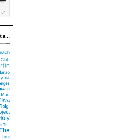
t a…
each
Club
rtín
 Hanzo
ky
Joe
anges
icana
Mad
liva
Roig!
ject
Holy
ds
The
The
s
Toni