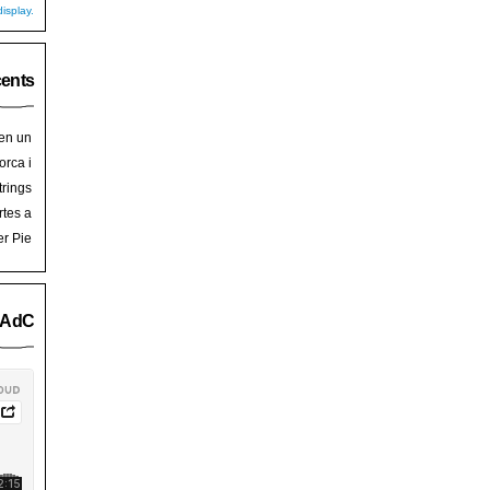
isplay.
cents
 en un
hoy
en
orca i
art de
trades
trings
salem
rra de
rtes a
Palma
ssalem
er Pie
an Pie
o AdC