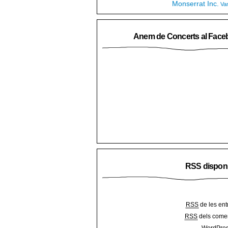
Monserrat Inc.
Va
Anem de Concerts al Face
RSS dispon
RSS
de les ent
RSS
dels comen