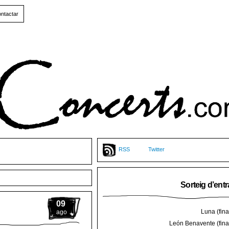
ntactar
RSS
Twitter
Sorteig d’ent
09
Luna (final
ago
León Benavente (final