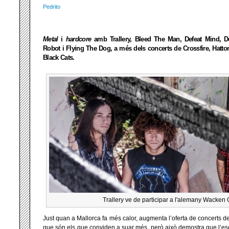
Pedrito
Metal
i
hardcore
amb Trallery, Bleed The Man, Defeat Mind, De
Robot i Flying The Dog, a més dels concerts de Crossfire, Hattor
Black Cats.
Trallery ve de participar a l'alemany Wacken 
Just quan a Mallorca fa més calor, augmenta l’oferta de concerts d
que són els que conviden a suar més, però això demostra que l’es