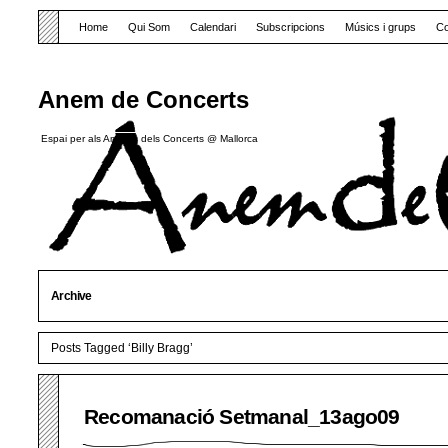
Home
Qui Som
Calendari
Subscripcions
Músics i grups
Co
Anem de Concerts
Espai per als Amants dels Concerts @ Mallorca
Archive
Posts Tagged ‘Billy Bragg’
Recomanació Setmanal_13ago09