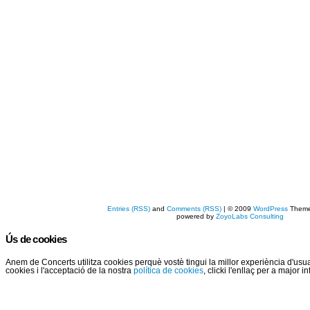
Entries (RSS)
and
Comments (RSS)
| © 2009
WordPress
Them
powered by
ZoyoLabs Consulting
Ús de cookies
Anem de Concerts utilitza cookies perquè vostè tingui la millor experiència d'us
cookies i l'acceptació de la nostra
política de cookies
, clicki l'enllaç per a major 