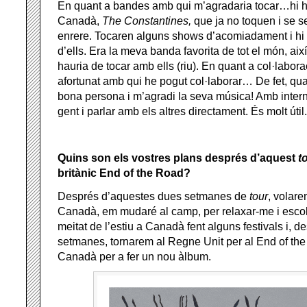
En quant a bandes amb qui m’agradaria tocar…hi 
Canadà,
The Constantines,
que ja no toquen i se 
enrere. Tocaren alguns shows d’acomiadament i hi 
d’ells. Era la meva banda favorita de tot el món, aix
hauria de tocar amb ells (riu). En quant a col·labora
afortunat amb qui he pogut col·laborar… De fet, qu
bona persona i m’agradi la seva música! Amb interne
gent i parlar amb els altres directament. És molt útil.
Quins son els vostres plans després d’aquest
t
britànic End of the Road?
Després d’aquestes dues setmanes de
tour
, volar
Canadà, em mudaré al camp, per relaxar-me i escol
meitat de l’estiu a Canadà fent alguns festivals i, d
setmanes, tornarem al Regne Unit per al End of the
Canadà per a fer un nou àlbum.