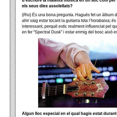
d’escriure la mateixa música en un lloc com per
els seus dies assolellats?
(
Riu
) És una bona pregunta. Hagués fet un àlbum dif
ahir vaig estar tocant la guitarra tota l’horabaixa; é
interessant, perquè estic realment influenciat pel q
en fer “Spectral Dusk” i estar enmig del bosc això es
Algun lloc especial en el qual hagis estat duran