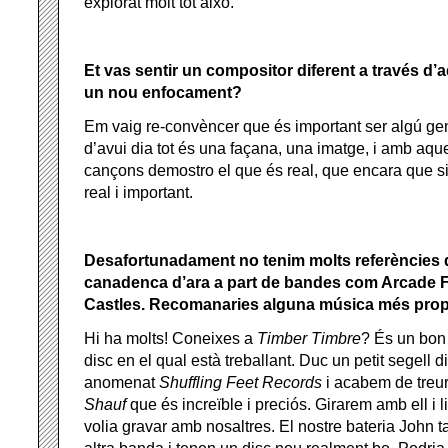
explorat molt tot això.
Et vas sentir un compositor diferent a través d
un nou enfocament?
Em vaig re-convèncer que és important ser algú ge
d’avui dia tot és una façana, una imatge, i amb aqu
cançons demostro el que és real, que encara que sig
real i important.
Desafortunadament no tenim molts referències
canadenca d’ara a part de bandes com Arcade Fi
Castles. Recomanaries alguna música més proper
Hi ha molts! Coneixes a
Timber Timbre
? És un bon
disc en el qual està treballant. Duc un petit segell
anomenat
Shuffling Feet Records
i acabem de treur
Shauf
que és increïble i preciós. Girarem amb ell i 
volia gravar amb nosaltres. El nostre bateria John