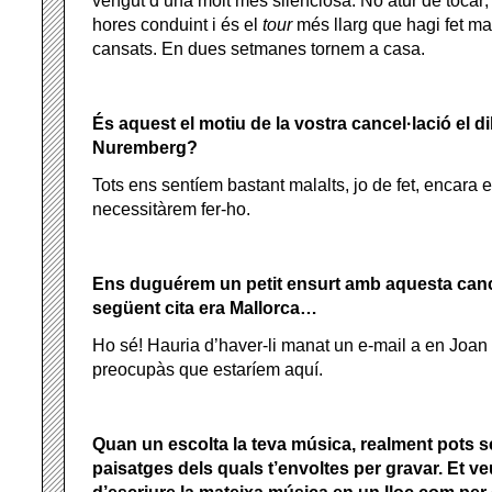
vengut d’una molt més silenciosa. No atur de tocar
hores conduint i és el
tour
més llarg que hagi fet mai
cansats. En dues setmanes tornem a casa.
És aquest el motiu de la vostra cancel·lació el d
Nuremberg?
Tots ens sentíem bastant malalts, jo de fet, encara
necessitàrem fer-ho.
Ens duguérem un petit ensurt amb aquesta cance
següent cita era Mallorca…
Ho sé! Hauria d’haver-li manat un e-mail a en Joan
preocupàs que estaríem aquí.
Quan un escolta la teva música, realment pots se
paisatges dels quals t’envoltes per gravar. Et v