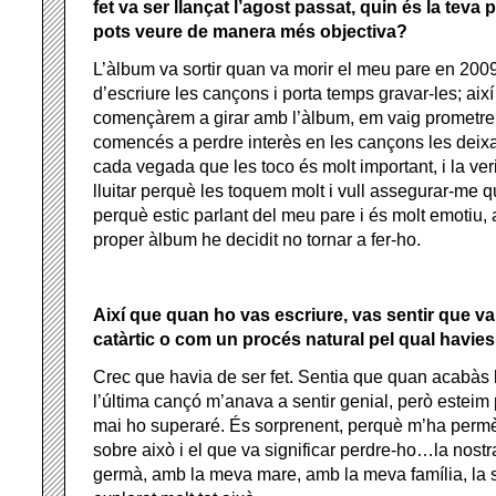
fet va ser llançat l’agost passat, quin és la teva
pots veure de manera més objectiva?
L’àlbum va sortir quan va morir el meu pare en 200
d’escriure les cançons i porta temps gravar-les; aix
començàrem a girar amb l’àlbum, em vaig prometre
comencés a perdre interès en les cançons les deixa
cada vegada que les toco és molt important, i la ver
lluitar perquè les toquem molt i vull assegurar-me q
perquè estic parlant del meu pare i és molt emotiu, a
proper àlbum he decidit no tornar a fer-ho.
Així que quan ho vas escriure, vas sentir que v
catàrtic o com un procés natural pel qual havie
Crec que havia de ser fet. Sentia que quan acabàs l
l’última cançó m’anava a sentir genial, però esteim 
mai ho superaré. És sorprenent, perquè m’ha permè
sobre això i el que va significar perdre-ho…la nost
germà, amb la meva mare, amb la meva família, la s