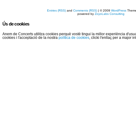
Entries (RSS)
and
Comments (RSS)
| © 2009
WordPress
Them
powered by
ZoyoLabs Consulting
Ús de cookies
Anem de Concerts utilitza cookies perquè vostè tingui la millor experiència d'us
cookies i l'acceptació de la nostra
política de cookies
, clicki l'enllaç per a major 