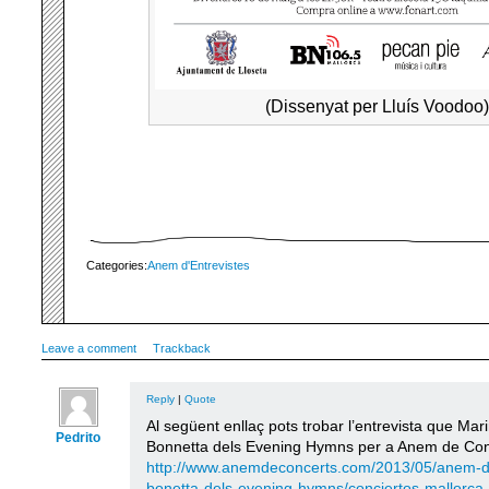
(Dissenyat per Lluís Voodoo)
Categories:
Anem d'Entrevistes
Leave a comment
Trackback
Reply
|
Quote
Al següent enllaç pots trobar l’entrevista que Mar
Pedrito
Bonnetta dels Evening Hymns per a Anem de Con
http://www.anemdeconcerts.com/2013/05/anem-d
bonetta-dels-evening-hymns/conciertos-mallorca