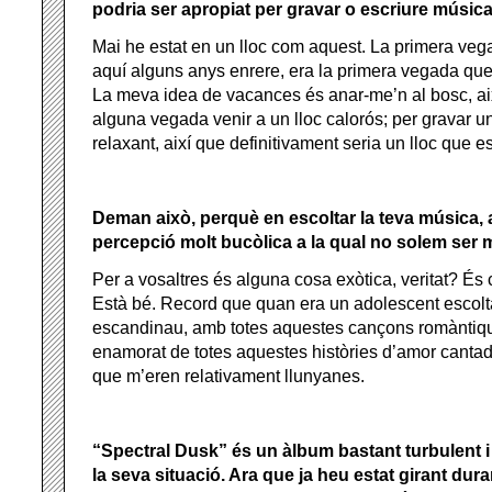
podria ser apropiat per gravar o escriure músic
Mai he estat en un lloc com aquest. La primera veg
aquí alguns anys enrere, era la primera vegada que 
La meva idea de vacances és anar-me’n al bosc, a
alguna vegada venir a un lloc calorós; per gravar u
relaxant, així que definitivament seria un lloc que es
Deman això, perquè en escoltar la teva música, 
percepció molt bucòlica a la qual no solem ser 
Per a vosaltres és alguna cosa exòtica, veritat? És c
Està bé. Record que quan era un adolescent escolt
escandinau, amb totes aquestes cançons romàntiqu
enamorat de totes aquestes històries d’amor cant
que m’eren relativament llunyanes.
“Spectral Dusk” és un àlbum bastant turbulent i
la seva situació. Ara que ja heu estat girant du