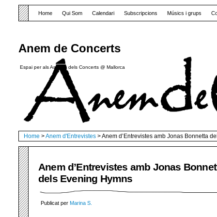
Home
Qui Som
Calendari
Subscripcions
Músics i grups
Co
Anem de Concerts
Espai per als Amants dels Concerts @ Mallorca
Home
>
Anem d'Entrevistes
> Anem d’Entrevistes amb Jonas Bonnetta d
Anem d’Entrevistes amb Jonas Bonnet
dels Evening Hymns
Publicat per
Marina S.