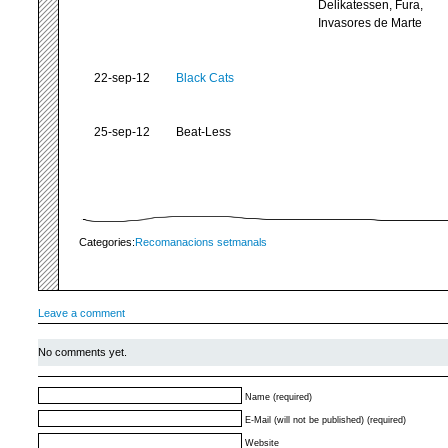
Delikatessen, Fura,
Invasores de Marte
22-sep-12
Black Cats
25-sep-12
Beat-Less
Categories:
Recomanacions setmanals
Leave a comment
No comments yet.
Name (required)
E-Mail (will not be published) (required)
Website