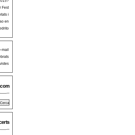
 2015?
r Fest
lorca
tats i
mb art
ao en
iguer
stival
edrito
laFest
e-mail
brats
istes
.com
erts