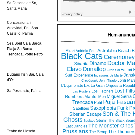
Sa Factoria de So,
Santa Maria
Concessionari
Autovidal, Pol. Son
Castelló, Palma
Hem anuncia
Sea Soul Cala Barca,
Platja Sa Barca
Astrolabio
Beach B
Akari
Antònia Font
Black Cats
Trencada, Porto Petro
Ceremoney
Doctor Ma
Dinamo
Sibarita
Clavo
Donallop
Hattori
Gran Sol
Dugans Irish Bar, Cala
Jans
Surf Experience
Invasores de Marte
d’Or
Jordi Mar
Crepúsculo
John Tirado
La Gran Orquesta Republ
L'Equilibriste
L.A.
Lost Fills
Sa Possessió, Palma
Los Fletchers
Las Rusters
O
Miquel Serra
Rumblers
Manfel
Men
Pujà Fasuà
Trencada
Petit
Saxophobia Funk Pro
Satellites
Son & The 
Siberian Escape
Ghosts
Sterlin
The Black Bear
Soslayo
The Monster Ones
Last Dandies
Prussians
The Thunder
Teatre de Lloseta
The Scrap