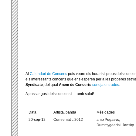
Al
Calendari de Concerts
pots veure els horaris i preus dels conc
els interessants concerts que ens esperen per a les properes set
Syndicate
, del qual
Anem de Concerts
sorteja entrades
.
A passar gust dels concerts i… amb salut!
Data
Artista, banda
Més dades
20-sep-12
Centremàtic 2012
amb Pegasvs,
Dummygeads i Jansky