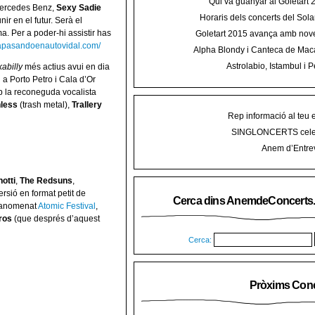
Qui va guanyar al Goletart
 Mercedes Benz,
Sexy Sadie
Horaris dels concerts del Sola
ir en el futur. Serà el
2015 a Mal
a. Per a poder-hi assistir has
Goletart 2015 avança amb nove
encetarà la LI Festa des Vermar a
stapasandoenautovidal.com/
Alpha Blondy i Canteca de Mac
del Ra
concert al Mallorca Roots Fe
Astrolabio, Istambul i P
kabilly
més actius avui en dia
AnemdeConcerts al cicle Hortel
a Porto Petro i Cala d’Or
b la reconeguda vocalista
less
(trash metal),
Trallery
Rep informació al teu 
SINGLONCERTS cele
Anem d’Entrev
otti
,
The Redsuns
,
ersió en format petit de
Cerca dins AnemdeConcerts
l’anomenat
Atomic Festival
,
ros
(que després d’aquest
Cerca:
Pròxims Conc