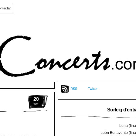
ntactar
RSS
Twitter
20
set
Sorteig d’ent
Luna (final
León Benavente (final