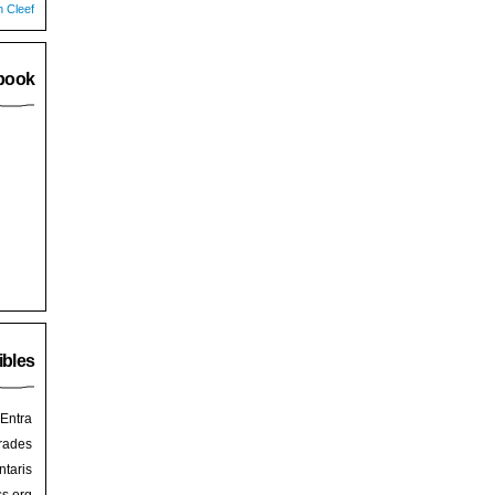
n Cleef
book
ibles
Entra
rades
taris