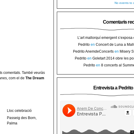
No events to d
Comentaris re
L’art mallorquí emergent s’exposa
carrer de Binissalem ⋆ Noticias de 
Pedrito
en
Concert de Luna a Mall
Goletart 2014 obre les portes a l’
sorteig d’en
Pedrito AnemdeConcerts
en
Misery S
Binis
presenten nou disc al Teatre Mar i Te
Pedrito
en
Goletart 2014 obre les po
l’art de Bini
Pedrito
en
8 concerts al Summ
Festival per celebrar 10 anys de Pec
erts comentats. També veuràs
manes, com el de
The Dream
Entrevista a Pedrit
Lloc celebració
Passeig des Born,
Palma