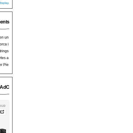
isplay.
cents
 en un
hoy
en
orca i
art de
trades
trings
salem
rra de
rtes a
Palma
ssalem
er Pie
an Pie
o AdC