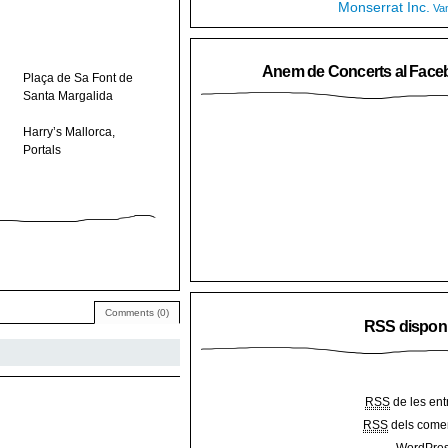
Monserrat Inc.
Va
Anem de Concerts al Face
Plaça de Sa Font de
Santa Margalida
Harry’s Mallorca,
Portals
Comments (0)
RSS dispon
RSS
de les ent
RSS
dels comen