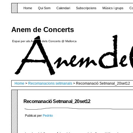
Home
Qui Som
Calendari
Subscripcions
Músics i grups
Co
Anem de Concerts
Espai per als Amants dels Concerts @ Mallorca
Home
>
Recomanacions setmanals
> Recomanació Setmanal_20set12
Recomanació Setmanal_20set12
Publicat per
Pedrito