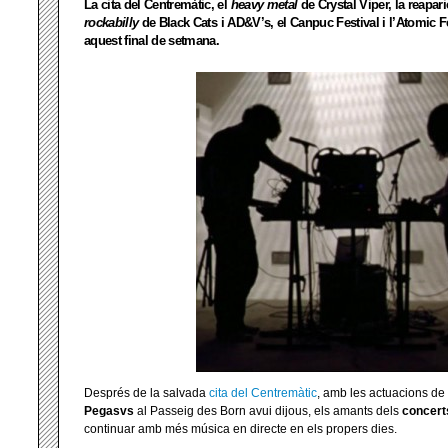
La cita del Centremàtic, el
heavy metal
de Crystal Viper, la reapar
rockabilly
de Black Cats i AD&V’s, el Canpuc Festival i l’Atomic 
aquest final de setmana.
Després de la salvada
cita del Centremàtic
, amb les actuacions de
Pegasvs
al Passeig des Born avui dijous, els amants dels
concert
continuar amb més música en directe en
els propers dies.