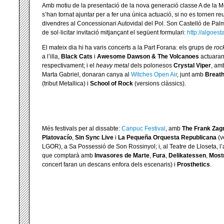
Amb motiu de la presentació de la nova generació classe A de la
s’han tornat ajuntar per a fer una única actuació, si no es tornen reun
divendres al Concessionari Autovidal del Pol. Son Castelló de Palm
de sol·licitar invitació mitjançant el següent formulari:
http://algoe
El mateix dia hi ha varis concerts a la Part Forana: els grups de
roc
a l’illa,
Black Cats
i
Awesome Dawson & The Volcanoes
actuaran 
respectivament; i el
heavy metal
dels polonesos
Crystal Viper
, am
Marta Gabriel, donaran canya al
Witches Open Air
, junt amb
Breath
(tribut Metallica) i
School of Rock
(versions clàssics).
Més festivals per al dissabte:
Canpuc Festival
, amb
The Frank Zagn
Platovacío
,
Sin Sync Live
i
La Pequeña Orquesta Republicana
(v
LGOR), a Sa Possessió de Son Rossinyol; i, al Teatre de Lloseta, 
que comptarà amb
Invasores de Marte
,
Fura
,
Delikatessen
,
Most
concert faran un descans enfora dels escenaris) i
Prosthetics
.