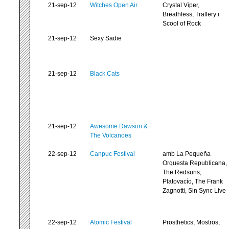
21-sep-12
Witches Open Air
Crystal Viper,
Breathless, Trallery i
Scool of Rock
21-sep-12
Sexy Sadie
21-sep-12
Black Cats
21-sep-12
Awesome Dawson &
The Volcanoes
22-sep-12
Canpuc Festival
amb La Pequeña
Orquesta Republicana,
The Redsuns,
Platovacío, The Frank
Zagnotti, Sin Sync Live
22-sep-12
Atomic Festival
Prosthetics, Mostros,