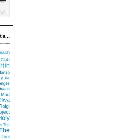
t a…
each
Club
rtín
 Hanzo
ky
Joe
anges
icana
Mad
liva
Roig!
ject
Holy
ds
The
The
s
Toni