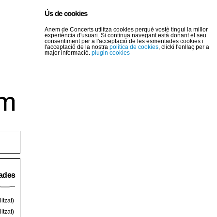
Ús de cookies
Anem de Concerts utilitza cookies perquè vostè tingui la millor
experiència d'usuari. Si continua navegant està donant el seu
consentiment per a l'acceptació de les esmentades cookies i
l'acceptació de la nostra
política de cookies
, clicki l'enllaç per a
major informació.
plugin cookies
rades
itzat)
itzat)