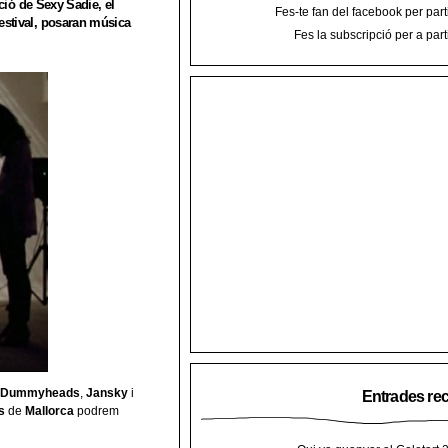
ició de Sexy Sadie, el
Fes-te fan del facebook per part
Festival, posaran música
Fes la subscripció per a part
Dummyheads
,
Jansky
i
Entrades re
s
de
Mallorca
podrem