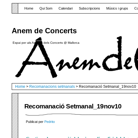
Home
Qui Som
Calendari
Subscripcions
Músics i grups
Co
Anem de Concerts
Espai per als Amants dels Concerts @ Mallorca
Home
>
Recomanacions setmanals
> Recomanació Setmanal_19nov10
Recomanació Setmanal_19nov10
Publicat per
Pedrito