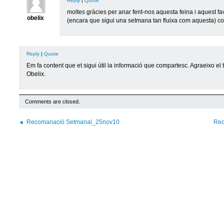
Reply
|
Quote
moltes gràcies per anar fent-nos aquesta feina i aquest fa
obelix
(encara que sigui una setmana tan fluixa com aquesta) con
Reply
|
Quote
Em fa content que et sigui útil la informació que compartesc. Agraeixo el 
Obelix.
Comments are closed.
Recomanació Setmanal_25nov10
Rec