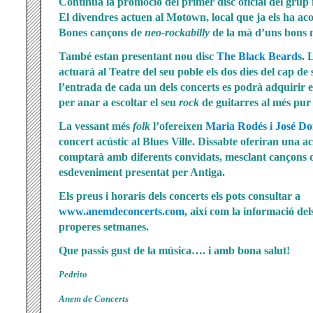
Continua la promoció del primer disc oficial del grup 
El divendres actuen al Motown, local que ja els ha acol
Bones cançons de
neo-rockabilly
de la mà d’uns bons 
També estan presentant nou disc
The Black Beards
. 
actuarà al Teatre del seu poble els dos dies del cap d
l’entrada de cada un dels concerts es podrà adquirir 
per anar a escoltar el seu
rock
de guitarres al més pur e
La vessant més
folk
l’ofereixen
Maria Rodés
i
José D
concert acústic
al Blues Ville. Dissabte oferiran una ac
comptarà amb diferents convidats, mesclant cançons d
esdeveniment presentat per Antiga.
Els preus i horaris dels concerts els pots consultar a
www.anemdeconcerts.com
, així com la informació de
properes setmanes.
Que passis gust de la música…. i amb bona salut!
Pedrito
Anem de Concerts