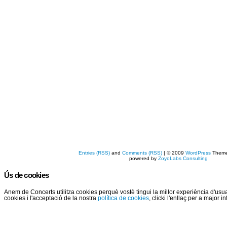
Entries (RSS)
and
Comments (RSS)
| © 2009
WordPress
Them
powered by
ZoyoLabs Consulting
Ús de cookies
Anem de Concerts utilitza cookies perquè vostè tingui la millor experiència d'us
cookies i l'acceptació de la nostra
política de cookies
, clicki l'enllaç per a major 