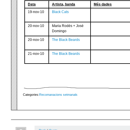
Data
Artista, banda
Més dades
19-nov-10
Black Cats
20-nov-10
Maria Rodés + José
Domingo
20-nov-10
The Black Beards
21-nov-10
The Black Beards
Categories:
Recomanacions setmanals