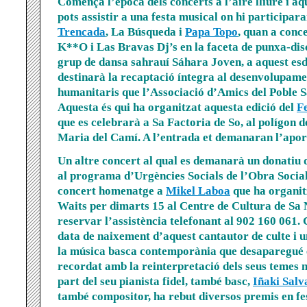
Comença l’època dels concerts a l’aire lliure i a
pots assistir a una festa musical on hi participa
Trencada
, La Búsqueda i
Papa Topo
, quan a conc
K**O i Las Bravas Dj’s en la faceta de punxa-dis
grup de dansa sahrauí Sáhara Joven, a aquest es
destinarà la recaptació íntegra al desenvolupame
humanitaris que l’Associació d’Amics del Poble S
Aquesta és qui ha organitzat aquesta edició del
F
que es celebrarà a Sa Factoria de So, al polígon 
Maria del Camí. A l’entrada et demanaran l’aport
Un altre concert al qual es demanarà un donatiu 
al programa d’Urgències Socials de l’Obra Social 
concert homenatge a
Mikel Laboa
que ha organit
Waits per dimarts 15 al Centre de Cultura de Sa
reservar l’assistència telefonant al 902 160 061.
data de naixement d’aquest cantautor de culte i u
la música basca contemporània que desaparegué e
recordat amb la reinterpretació dels seus temes
part del seu pianista fidel, també basc,
Iñaki Salv
també compositor, ha rebut diversos premis en fest