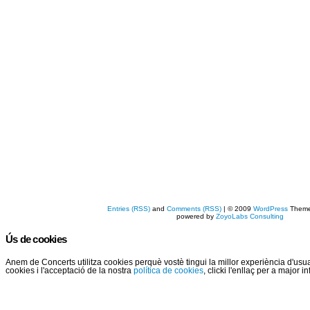
Entries (RSS)
and
Comments (RSS)
| © 2009
WordPress
Them
powered by
ZoyoLabs Consulting
Ús de cookies
Anem de Concerts utilitza cookies perquè vostè tingui la millor experiència d'us
cookies i l'acceptació de la nostra
política de cookies
, clicki l'enllaç per a major 