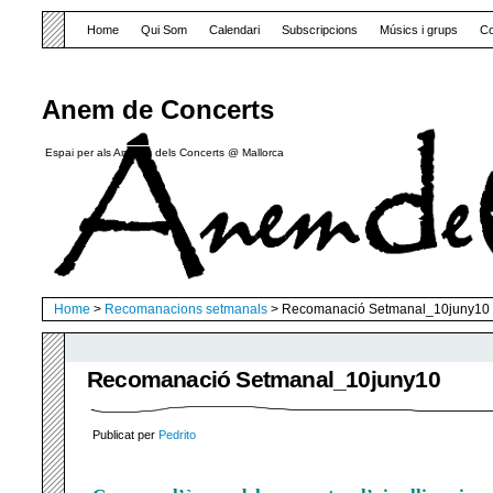
Home
Qui Som
Calendari
Subscripcions
Músics i grups
Co
Anem de Concerts
Espai per als Amants dels Concerts @ Mallorca
Home
>
Recomanacions setmanals
> Recomanació Setmanal_10juny10
Recomanació Setmanal_10juny10
Publicat per
Pedrito