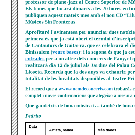
professor de piano-jazz al Centre Superior de M
Els temes que tocarà dimarts a les 20 hores en f
publiquen aquest mateix mes amb el nou CD “Lilu
Músicos Sin Fronteras.
Aprofitaré l’avinentesa per anunciar dues notície
primera és que ja està obert el termini d’inscrip
de Cantautors de Guitarra, que es celebrarà el dis
Binissalem (
veure bases
); i la segona és que ja es
entrades
per a un altre dels concerts de l’any, el 
realitzarà dia 12 de juliol als Jardins del Palau
Lloseta. Recorda que fa dos anys va exhaurir, per
totalitat de les localitats disponibles al Teatre Pr
Et record que a
www.anemdeconcerts.com
trobaràs e
complet i noves confirmacions que afegeixo a mesura 
Que gaudeixis de bona música i… també de bona 
Pedrito
Data
Artista, banda
Més dades