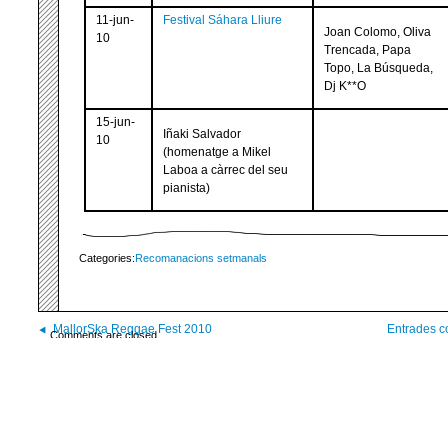
11-jun-
Festival Sáhara Lliure
Joan Colomo, Oliva
10
Trencada, Papa
Topo, La Búsqueda,
Dj K**O
15-jun-
Iñaki Salvador
10
(homenatge a Mikel
Laboa a càrrec del seu
pianista)
Categories:
Recomanacions setmanals
MallorSka Reggae Fest 2010
Entrades co
Comments are closed.