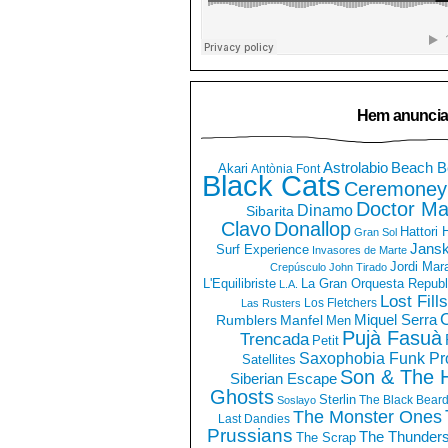
Hem anuncia
Astrolabio
Beach B
Akari
Antònia Font
Black Cats
Ceremoney
Doctor Ma
Dinamo
Sibarita
Clavo
Donallop
Hattori
Gran Sol
Jans
Surf Experience
Invasores de Marte
Jordi Mar
Crepúsculo
John Tirado
La Gran Orquesta Republ
L'Equilibriste
L.A.
Lost Fills
Los Fletchers
Las Rusters
O
Miquel Serra
Rumblers
Manfel
Men
Pujà Fasuà
Trencada
Petit
Saxophobia Funk Pro
Satellites
Son & The 
Siberian Escape
Ghosts
Sterlin
The Black Bear
Soslayo
The Monster Ones
Last Dandies
Prussians
The Thunder
The Scrap