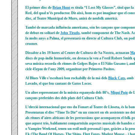
El primer disc de
Brian Hunt
es titula “I Lost My Glasses”, títol que fa
Red, del qual n’és productor. Dit això, hom es pot imaginar que el conc
disc, al Teatre Municipal de Muro, anirà de neofolk americà.
També de marcada influència americana, són les cançons que componen
de debut en solitari de
John Tirado
, també component de The Nash. Aq
fa molts anys a Palma, el presentarà en directe al Cultura Club, on pod
crooner.
Dissabte a les 19 hores al Centre de Cultura de Sa Nostra, actuaran
Ma
discs de pop-indie humorístic, on destaca
la veu a l’estil Robert Smith q
seva música recorda els ritmes de Golpes Bajos o El Niño Gusano i, amb
cicle 45rpm de l’any 2009, organitzat per Primeros Pasitos.
Al Blues Ville s’escoltarà bon rockabilly de la mà dels
Black Cats
, amb 
Lavado, el que fou cantant de Gatos Locos.
Un altre representant de la música espanyola dels 80’s,
Miqui Puig
de L
cançons preferides des dels plats del Cultura Club.
L’elecció internacional que ens du Fonart al Teatre de Lloseta, és la ba
Presentaran el disc “Time To Die” en un concert on els assistents no de
als ritmes d’aires africans de les percussions que acompanyen el folk-ps
que aquest trio, baldament comparteixin aspectes musicals de bandes 
o Vampire Weekend, tenen un estil molt personal i que, gràcies a la prod
Ek (The Band Of Horses, The Shins, Fleet Foxes, Modest Mouse…) han 