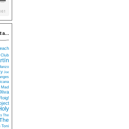
t a…
each
Club
rtín
 Hanzo
ky
Joe
anges
icana
Mad
liva
Roig!
ject
Holy
ds
The
The
s
Toni