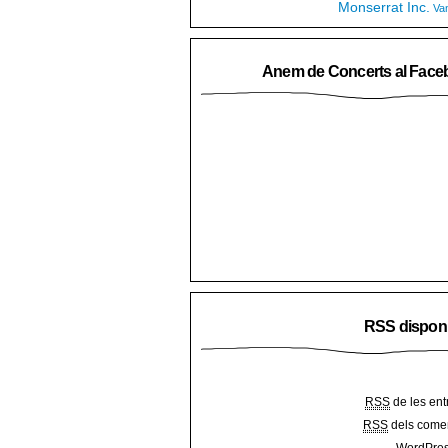
Monserrat Inc.
Va
Anem de Concerts al Face
RSS dispon
RSS
de les ent
RSS
dels comen