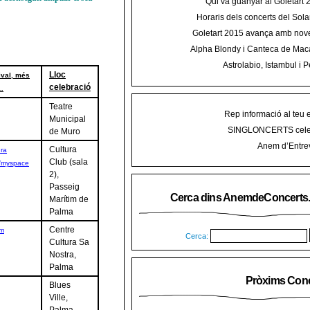
Qui va guanyar al Goletart
Horaris dels concerts del Sola
2015 a Mal
Goletart 2015 avança amb nove
encetarà la LI Festa des Vermar a
Alpha Blondy i Canteca de Mac
del Ra
concert al Mallorca Roots Fe
Astrolabio, Istambul i P
Lloc
ival, més
AnemdeConcerts al cicle Hortel
celebració
…
Teatre
Rep informació al teu 
Municipal
SINGLONCERTS cele
de Muro
Anem d’Entrev
Cultura
ura
Club (sala
/myspace
2),
Passeig
Cerca dins AnemdeConcerts
Marítim de
Palma
Centre
pm
Cerca:
Cultura Sa
Nostra,
Palma
Pròxims Conc
Blues
Ville,
Palma