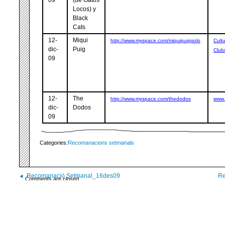
Locos) y
Black
Cats
12-
Miqui
http://www.myspace.com/miquipuigsolo
Cult
dic-
Puig
Club
09
12-
The
http://www.myspace.com/thedodos
www.
dic-
Dodos
09
Categories:
Recomanacions setmanals
Recomanació Setmanal_16des09
Re
Comments are closed.