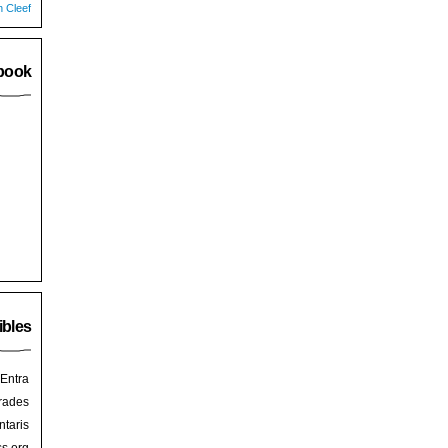
n Cleef
book
ibles
Entra
rades
taris