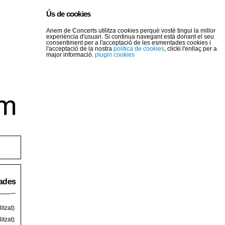
Ús de cookies
Anem de Concerts utilitza cookies perquè vostè tingui la millor
experiència d'usuari. Si continua navegant està donant el seu
consentiment per a l'acceptació de les esmentades cookies i
l'acceptació de la nostra
política de cookies
, clicki l'enllaç per a
major informació.
plugin cookies
rades
itzat)
itzat)