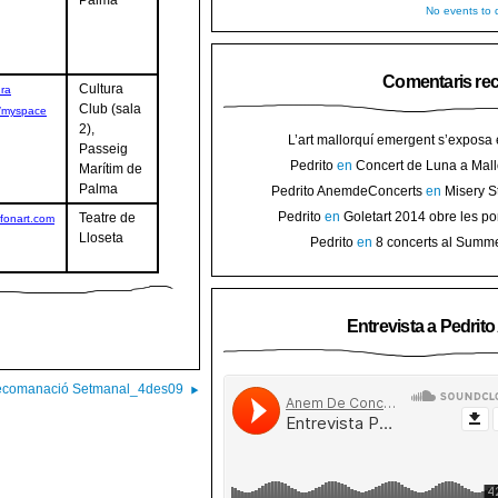
No events to d
Comentaris re
Cultura
ura
Club (sala
/myspace
2),
L’art mallorquí emergent s’exposa
Passeig
carrer de Binissalem ⋆ Noticias de 
Pedrito
en
Concert de Luna a Mall
Marítim de
Goletart 2014 obre les portes a l’
sorteig d’en
Palma
Pedrito AnemdeConcerts
en
Misery S
Binis
presenten nou disc al Teatre Mar i Te
Pedrito
en
Goletart 2014 obre les po
Teatre de
fonart.com
l’art de Bini
Lloseta
Pedrito
en
8 concerts al Summ
Festival per celebrar 10 anys de Pec
Entrevista a Pedrit
comanació Setmanal_4des09