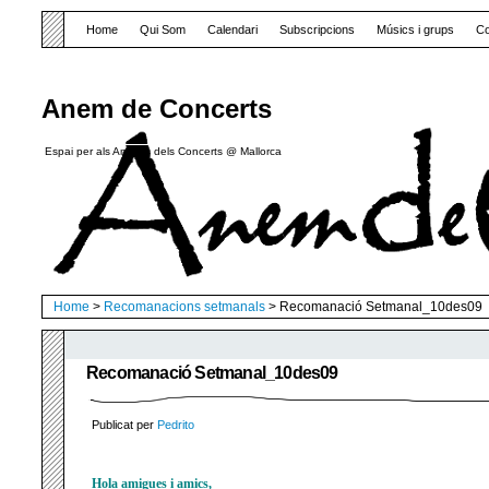
Home
Qui Som
Calendari
Subscripcions
Músics i grups
Co
Anem de Concerts
Espai per als Amants dels Concerts @ Mallorca
Home
>
Recomanacions setmanals
> Recomanació Setmanal_10des09
Recomanació Setmanal_10des09
Publicat per
Pedrito
Hola amigues i amics,