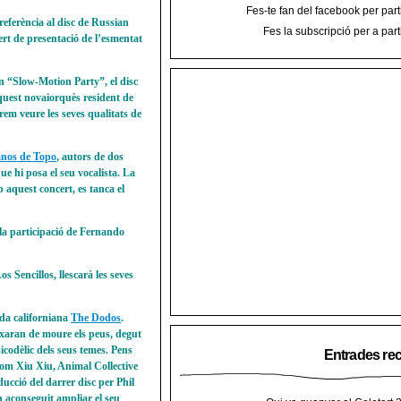
Fes-te fan del facebook per part
 referència al disc de Russian
Fes la subscripció per a part
ert de presentació de l’esmentat
 “Slow-Motion Party”, el disc
uest novaiorquès resident de
rem veure les seves qualitats de
nos de Topo
, autors de dos
ue hi posa el seu vocalista. La
 aquest concert, es tanca el
la participació de Fernando
os Sencillos, llescarà les seves
nda californiana
The Dodos
.
ixaran de moure els peus, degut
icodèlic dels seus temes. Pens
Entrades re
com Xiu Xiu, Animal Collective
ucció del darrer disc per Phil
aconseguit ampliar el seu