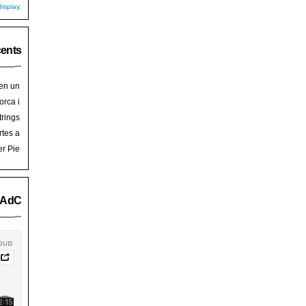
isplay.
cents
 en un
hoy
en
orca i
art de
trades
trings
salem
rra de
rtes a
Palma
ssalem
er Pie
an Pie
o AdC