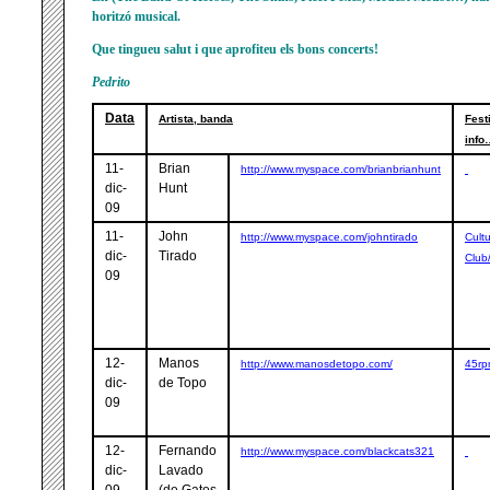
horitzó musical.
Que tingueu salut i que aprofiteu els bons concerts!
Pedrito
Data
Artista, banda
Fest
info
11-
Brian
http://www.myspace.com/brianbrianhunt
dic-
Hunt
09
11-
John
http://www.myspace.com/johntirado
Cult
dic-
Tirado
Club
09
12-
Manos
http://www.manosdetopo.com/
45r
dic-
de Topo
09
12-
Fernando
http://www.myspace.com/blackcats321
dic-
Lavado
09
(de Gatos