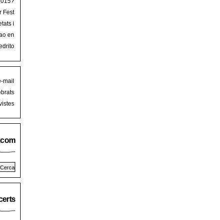
 2015?
r Fest
lorca
tats i
mb art
ao en
iguer
stival
edrito
laFest
e-mail
brats
istes
.com
erts