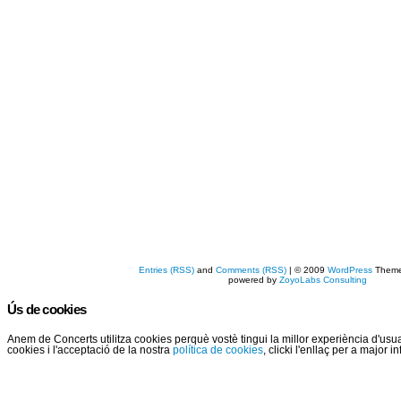
Entries (RSS)
and
Comments (RSS)
| © 2009
WordPress
Them
powered by
ZoyoLabs Consulting
Ús de cookies
Anem de Concerts utilitza cookies perquè vostè tingui la millor experiència d'us
cookies i l'acceptació de la nostra
política de cookies
, clicki l'enllaç per a major 