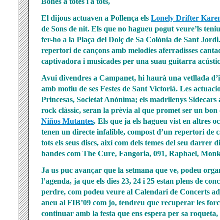
Bones a totes i a tots,
El dijous actuaven a Pollença els
Lonely Drifter Kare
de Sons de nit. Els que no hagueu pogut veure’ls teniu
fer-ho a la Plaça del Dolç de Sa Colònia de Sant Jordi
repertori de cançons amb melodies aferradisses canta
captivadora i musicades per una suau guitarra acústic
Avui divendres a Campanet, hi haurà una vetllada d’i
amb motiu de ses Festes de Sant Victorià. Les actuaci
Princesas, Societat Anònima; els madrilenys Sidecars
rock clàssic, seran la prèvia al que promet ser un bon
Niños Mutantes
. Els que ja els hagueu vist en altres 
tenen un directe infalible, compost
d’un repertori de c
tots els seus discs, així com dels temes del seu darrer d
bandes com The Cure, Fangoria, 091, Raphael, Mo
Ja us puc avançar que la setmana que ve, podeu organ
l’agenda, ja que els dies 23, 24 i 25 estan plens de co
perdre, com podeu veure al Calendari de Concerts adj
aneu al FIB’09 com jo, tendreu que recuperar les for
continuar amb la festa que ens espera per sa roqueta