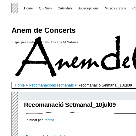
Home
Qui Som
Calendari
Subscripcions
Músics i grups
Co
Anem de Concerts
Espai per als Amants dels Concerts @ Mallorca
Home
>
Recomanacions setmanals
> Recomanació Setmanal_10jul09
Recomanació Setmanal_10jul09
Publicat per
Pedrito