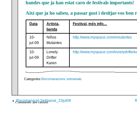
bandes que ja han estat carn de festivals importants!
Així que ja ho sabeu, a passar gust i desitjar-vos bon ro
Data
Artista,
Festival, més info…
banda
10-
Niños
http://www.myspace.com/nmutantes
jul-09
Mutantes
10-
Lonely
http://www.myspace.com/lonelydrifterk
jul-09
Drifter
Karen
Categories:
Recomanacions setmanals
Recomanació Setmanal_23jul09
R
Comments are closed.