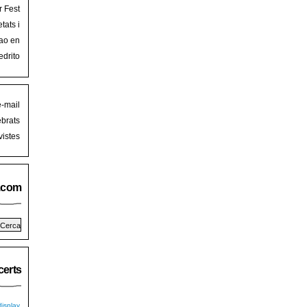
r Fest
lorca
tats i
mb art
ao en
iguer
stival
edrito
laFest
e-mail
brats
istes
.com
erts
isplay.