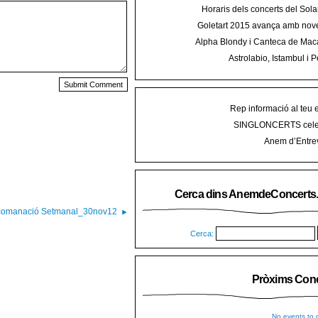
Horaris dels concerts del Sola
2015 a Mal
Goletart 2015 avança amb nove
encetarà la LI Festa des Vermar a
Alpha Blondy i Canteca de Mac
del Ra
concert al Mallorca Roots Fe
Astrolabio, Istambul i P
AnemdeConcerts al cicle Hortel
Rep informació al teu 
SINGLONCERTS cele
Anem d’Entrev
Cerca dins AnemdeConcerts
omanació Setmanal_30nov12
Cerca:
Pròxims Conc
No events to d