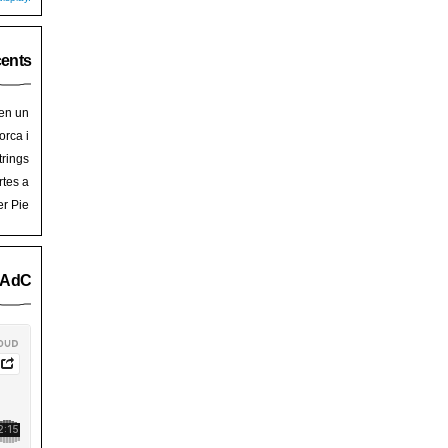
cents
 en un
hoy
en
orca i
art de
trades
trings
salem
rra de
rtes a
Palma
ssalem
er Pie
an Pie
o AdC