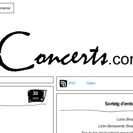
ntactar
RSS
Twitter
30
nov
Sorteig d’ent
Luna (final
León Benavente (final