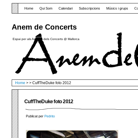
Home
Qui Som
Calendari
Subscripcions
Músics i grups
Co
Anem de Concerts
Espai per als Amants dels Concerts @ Mallorca
Home
> > CuffTheDuke foto 2012
CuffTheDuke foto 2012
Publicat per
Pedrito