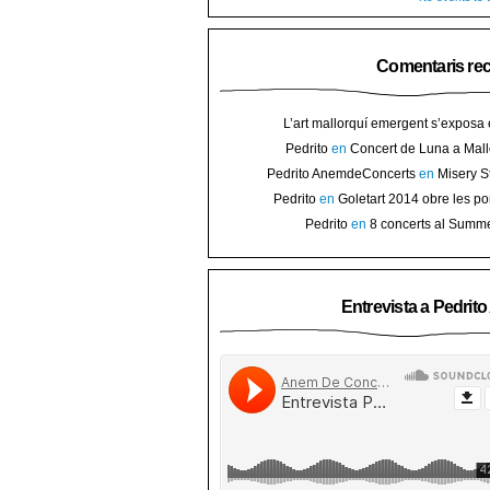
Comentaris re
L’art mallorquí emergent s’exposa
carrer de Binissalem ⋆ Noticias de 
Pedrito
en
Concert de Luna a Mall
Goletart 2014 obre les portes a l’
sorteig d’en
Pedrito AnemdeConcerts
en
Misery S
Binis
presenten nou disc al Teatre Mar i Te
Pedrito
en
Goletart 2014 obre les po
l’art de Bini
Pedrito
en
8 concerts al Summ
Festival per celebrar 10 anys de Pec
Entrevista a Pedrit