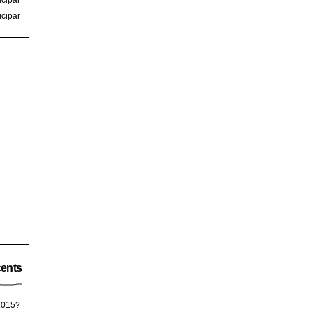
icipar
icipar
cents
 2015?