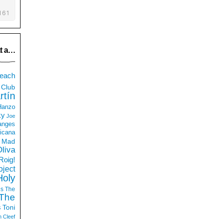
t a…
each
Club
rtín
 Hanzo
ky
Joe
anges
icana
Mad
liva
Roig!
ject
Holy
ds
The
The
s
Toni
n Cleef