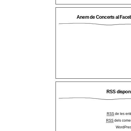
Anem de Concerts al Face
RSS dispon
RSS
de les ent
RSS
dels comen
WordPres