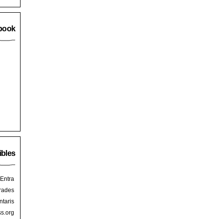
book
ibles
Entra
rades
taris
s.org