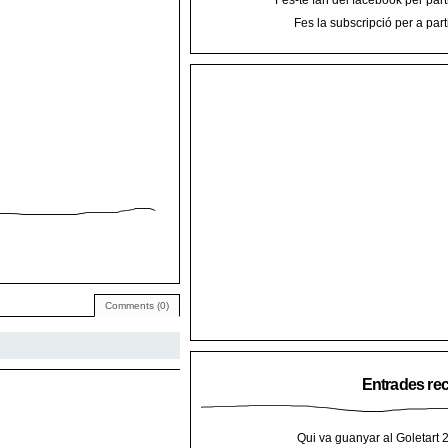
Fes-te fan del facebook per part
Fes la subscripció per a part
Comments (0)
Entrades re
Qui va guanyar al Goletart