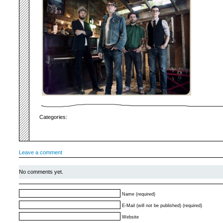
Categories:
Leave a comment
No comments yet.
Name (required)
E-Mail (will not be published) (required)
Website