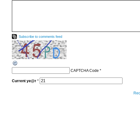
Subscribe to comments feed
CAPTCHA Code
*
Current
ye@r
*
Rec