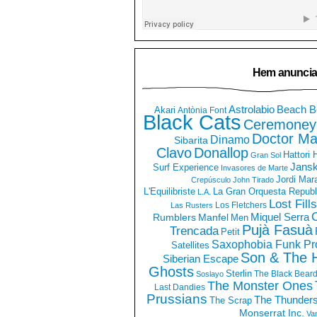
Hem anuncia
Astrolabio
Beach B
Akari
Antònia Font
Black Cats
Ceremoney
Doctor Ma
Dinamo
Sibarita
Clavo
Donallop
Hattori
Gran Sol
Jans
Surf Experience
Invasores de Marte
Jordi Mar
Crepúsculo
John Tirado
La Gran Orquesta Republ
L'Equilibriste
L.A.
Lost Fills
Los Fletchers
Las Rusters
O
Miquel Serra
Rumblers
Manfel
Men
Pujà Fasuà
Trencada
Petit
Saxophobia Funk Pro
Satellites
Son & The 
Siberian Escape
Ghosts
Sterlin
The Black Bear
Soslayo
The Monster Ones
Last Dandies
Prussians
The Thunder
The Scrap
Monserrat Inc.
Va